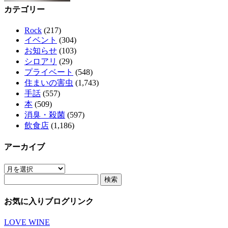
カテゴリー
Rock
(217)
イベント
(304)
お知らせ
(103)
シロアリ
(29)
プライベート
(548)
住まいの害虫
(1,743)
手話
(557)
本
(509)
消臭・殺菌
(597)
飲食店
(1,186)
アーカイブ
ア
検
ー
索:
カ
イ
お気に入りブログリンク
ブ
LOVE WINE