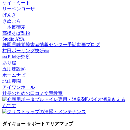
ケイ・ミート
リーベンローザ
げんき
きぬむら
一本氣蕎麦
高橋そば製粉
Studio AYA
静岡県聴覚障害者情報センター手話動画ブログ
村田ボーリング技研㈱
㈱ＥＭ研究所
あり屋
五朋建設㈱
ホームナビ
北山農園
アイワンホール
社長のための口コミ文章教室
ダイキョー サポートエリアマップ