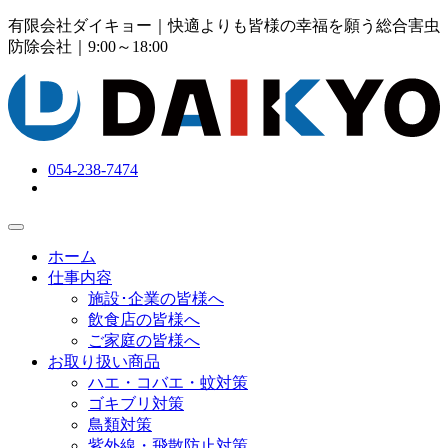
有限会社ダイキョー｜快適よりも皆様の幸福を願う総合害虫
防除会社
｜9:00～18:00
054-238-7474
ホーム
仕事内容
施設･企業の皆様へ
飲食店の皆様へ
ご家庭の皆様へ
お取り扱い商品
ハエ・コバエ・蚊対策
ゴキブリ対策
鳥類対策
紫外線・飛散防止対策