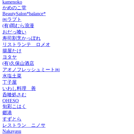
kamenoko
かめのこ堂
BeautySalon*balance*
㈱ラプト
(有)岡むら浪漫
おだっ喰い
寿司割烹かっぽれ
リストランテ ロメオ
揚屋たけ
ヨタヤ
(有)久保山酒店
アオノフレッシュミート㈱
水塩土菜
丁子屋
いわし料理 善
呑喰処さむ
OHESO
旬彩こはく
郷港
すずとら
レストラン ニノサ
Nakayasu