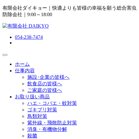
有限会社ダイキョー｜快適よりも皆様の幸福を願う総合害虫
防除会社
｜9:00～18:00
054-238-7474
ホーム
仕事内容
施設･企業の皆様へ
飲食店の皆様へ
ご家庭の皆様へ
お取り扱い商品
ハエ・コバエ・蚊対策
ゴキブリ対策
鳥類対策
紫外線・飛散防止対策
消臭・有機物分解
殺菌