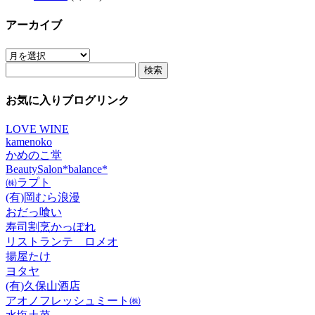
アーカイブ
ア
検
ー
索:
カ
イ
お気に入りブログリンク
ブ
LOVE WINE
kamenoko
かめのこ堂
BeautySalon*balance*
㈱ラプト
(有)岡むら浪漫
おだっ喰い
寿司割烹かっぽれ
リストランテ ロメオ
揚屋たけ
ヨタヤ
(有)久保山酒店
アオノフレッシュミート㈱