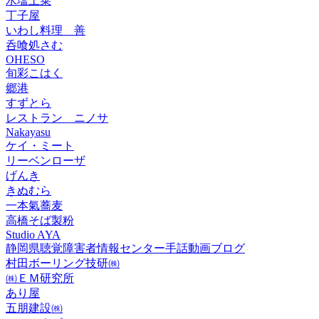
水塩土菜
丁子屋
いわし料理 善
呑喰処さむ
OHESO
旬彩こはく
郷港
すずとら
レストラン ニノサ
Nakayasu
ケイ・ミート
リーベンローザ
げんき
きぬむら
一本氣蕎麦
高橋そば製粉
Studio AYA
静岡県聴覚障害者情報センター手話動画ブログ
村田ボーリング技研㈱
㈱ＥＭ研究所
あり屋
五朋建設㈱