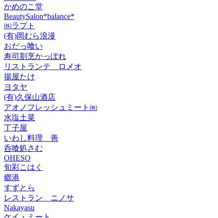
かめのこ堂
BeautySalon*balance*
㈱ラプト
(有)岡むら浪漫
おだっ喰い
寿司割烹かっぽれ
リストランテ ロメオ
揚屋たけ
ヨタヤ
(有)久保山酒店
アオノフレッシュミート㈱
水塩土菜
丁子屋
いわし料理 善
呑喰処さむ
OHESO
旬彩こはく
郷港
すずとら
レストラン ニノサ
Nakayasu
ケイ・ミート