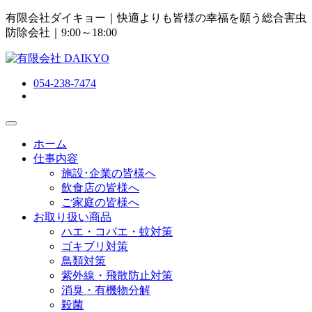
有限会社ダイキョー｜快適よりも皆様の幸福を願う総合害虫
防除会社
｜9:00～18:00
054-238-7474
ホーム
仕事内容
施設･企業の皆様へ
飲食店の皆様へ
ご家庭の皆様へ
お取り扱い商品
ハエ・コバエ・蚊対策
ゴキブリ対策
鳥類対策
紫外線・飛散防止対策
消臭・有機物分解
殺菌