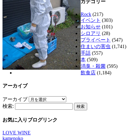
カテゴリー
Rock
(217)
イベント
(303)
お知らせ
(101)
シロアリ
(28)
プライベート
(547)
住まいの害虫
(1,741)
手話
(557)
本
(509)
消臭・殺菌
(595)
飲食店
(1,184)
アーカイブ
アーカイブ
検索:
お気に入りブログリンク
LOVE WINE
kamenoko