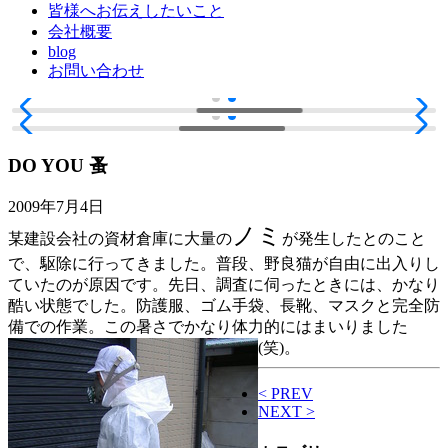
皆様へお伝えしたいこと
会社概要
blog
お問い合わせ
DO YOU 蚤
2009年7月4日
ノミ
某建設会社の資材倉庫に大量の
が発生したとのこと
で、駆除に行ってきました。普段、野良猫が自由に出入りし
ていたのが原因です。先日、調査に伺ったときには、かなり
酷い状態でした。防護服、ゴム手袋、長靴、マスクと完全防
備での作業。この暑さでかなり体力的にはまいりました
(笑)。
< PREV
NEXT >