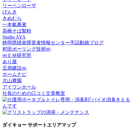
リーベンローザ
げんき
きぬむら
一本氣蕎麦
高橋そば製粉
Studio AYA
静岡県聴覚障害者情報センター手話動画ブログ
村田ボーリング技研㈱
㈱ＥＭ研究所
あり屋
五朋建設㈱
ホームナビ
北山農園
アイワンホール
社長のための口コミ文章教室
ダイキョー サポートエリアマップ