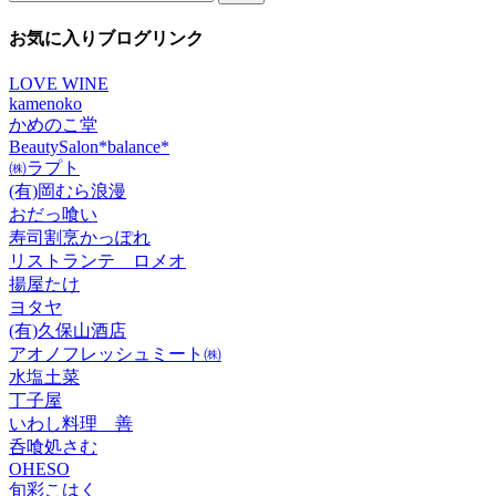
索:
カ
イ
お気に入りブログリンク
ブ
LOVE WINE
kamenoko
かめのこ堂
BeautySalon*balance*
㈱ラプト
(有)岡むら浪漫
おだっ喰い
寿司割烹かっぽれ
リストランテ ロメオ
揚屋たけ
ヨタヤ
(有)久保山酒店
アオノフレッシュミート㈱
水塩土菜
丁子屋
いわし料理 善
呑喰処さむ
OHESO
旬彩こはく