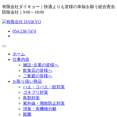
有限会社ダイキョー｜快適よりも皆様の幸福を願う総合害虫
防除会社
｜9:00～18:00
054-238-7474
ホーム
仕事内容
施設･企業の皆様へ
飲食店の皆様へ
ご家庭の皆様へ
お取り扱い商品
ハエ・コバエ・蚊対策
ゴキブリ対策
鳥類対策
紫外線・飛散防止対策
消臭・有機物分解
殺菌