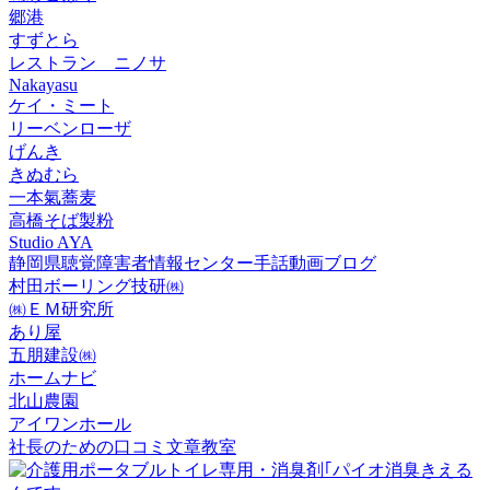
郷港
すずとら
レストラン ニノサ
Nakayasu
ケイ・ミート
リーベンローザ
げんき
きぬむら
一本氣蕎麦
高橋そば製粉
Studio AYA
静岡県聴覚障害者情報センター手話動画ブログ
村田ボーリング技研㈱
㈱ＥＭ研究所
あり屋
五朋建設㈱
ホームナビ
北山農園
アイワンホール
社長のための口コミ文章教室