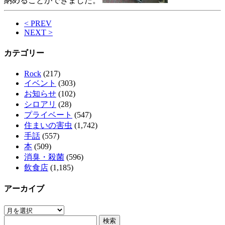
納めることができました。
< PREV
NEXT >
カテゴリー
Rock
(217)
イベント
(303)
お知らせ
(102)
シロアリ
(28)
プライベート
(547)
住まいの害虫
(1,742)
手話
(557)
本
(509)
消臭・殺菌
(596)
飲食店
(1,185)
アーカイブ
ア
検
ー