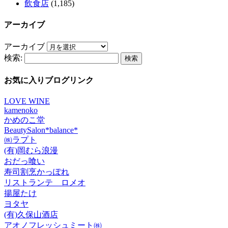
飲食店
(1,185)
アーカイブ
アーカイブ
検索:
お気に入りブログリンク
LOVE WINE
kamenoko
かめのこ堂
BeautySalon*balance*
㈱ラプト
(有)岡むら浪漫
おだっ喰い
寿司割烹かっぽれ
リストランテ ロメオ
揚屋たけ
ヨタヤ
(有)久保山酒店
アオノフレッシュミート㈱