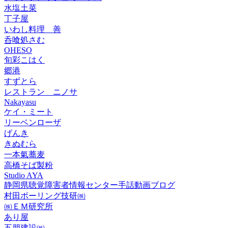
水塩土菜
丁子屋
いわし料理 善
呑喰処さむ
OHESO
旬彩こはく
郷港
すずとら
レストラン ニノサ
Nakayasu
ケイ・ミート
リーベンローザ
げんき
きぬむら
一本氣蕎麦
高橋そば製粉
Studio AYA
静岡県聴覚障害者情報センター手話動画ブログ
村田ボーリング技研㈱
㈱ＥＭ研究所
あり屋
五朋建設㈱