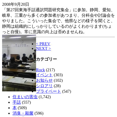
2008年9月20日
「第27回東海手話通訳問題研究集会」に参加。静岡、愛知、
岐阜、三重から多くの参加者があつまり、分科会や討論会を
やりました。こういった集会で、他県などの様子を聞くと、
静岡は組織的にしっかりしているのがよくわかります(ちょ
っと自慢)。常に意識の向上は否めませんね。
< PREV
NEXT >
カテゴリー
Rock
(217)
イベント
(303)
お知らせ
(102)
シロアリ
(28)
プライベート
(547)
住まいの害虫
(1,742)
手話
(557)
本
(509)
消臭・殺菌
(596)