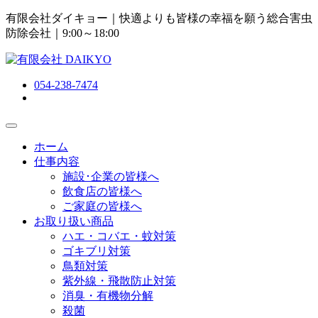
有限会社ダイキョー｜快適よりも皆様の幸福を願う総合害虫
防除会社
｜9:00～18:00
054-238-7474
ホーム
仕事内容
施設･企業の皆様へ
飲食店の皆様へ
ご家庭の皆様へ
お取り扱い商品
ハエ・コバエ・蚊対策
ゴキブリ対策
鳥類対策
紫外線・飛散防止対策
消臭・有機物分解
殺菌