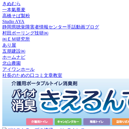
きぬむら
一本氣蕎麦
高橋そば製粉
Studio AYA
静岡県聴覚障害者情報センター手話動画ブログ
村田ボーリング技研㈱
㈱ＥＭ研究所
あり屋
五朋建設㈱
ホームナビ
北山農園
アイワンホール
社長のための口コミ文章教室