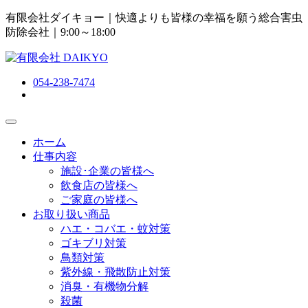
有限会社ダイキョー｜快適よりも皆様の幸福を願う総合害虫
防除会社
｜9:00～18:00
054-238-7474
ホーム
仕事内容
施設･企業の皆様へ
飲食店の皆様へ
ご家庭の皆様へ
お取り扱い商品
ハエ・コバエ・蚊対策
ゴキブリ対策
鳥類対策
紫外線・飛散防止対策
消臭・有機物分解
殺菌