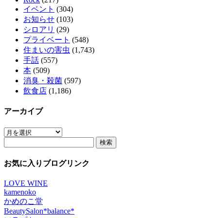
イベント
(304)
お知らせ
(103)
シロアリ
(29)
プライベート
(548)
住まいの害虫
(1,743)
手話
(557)
本
(509)
消臭・殺菌
(597)
飲食店
(1,186)
アーカイブ
ア
検
ー
索:
カ
イ
お気に入りブログリンク
ブ
LOVE WINE
kamenoko
かめのこ堂
BeautySalon*balance*