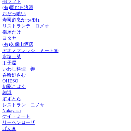
㈱ラプト
(有)岡むら浪漫
おだっ喰い
寿司割烹かっぽれ
リストランテ ロメオ
揚屋たけ
ヨタヤ
(有)久保山酒店
アオノフレッシュミート㈱
水塩土菜
丁子屋
いわし料理 善
呑喰処さむ
OHESO
旬彩こはく
郷港
すずとら
レストラン ニノサ
Nakayasu
ケイ・ミート
リーベンローザ
げんき