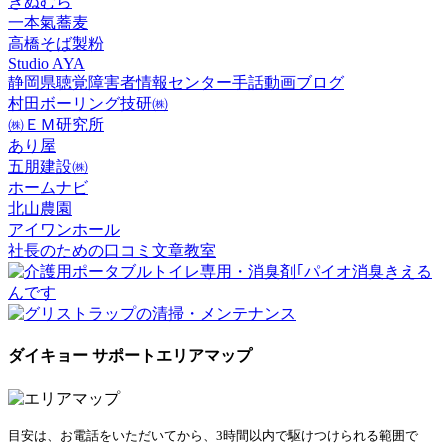
きぬむら
一本氣蕎麦
高橋そば製粉
Studio AYA
静岡県聴覚障害者情報センター手話動画ブログ
村田ボーリング技研㈱
㈱ＥＭ研究所
あり屋
五朋建設㈱
ホームナビ
北山農園
アイワンホール
社長のための口コミ文章教室
ダイキョー サポートエリアマップ
目安は、お電話をいただいてから、3時間以内で駆けつけられる範囲で