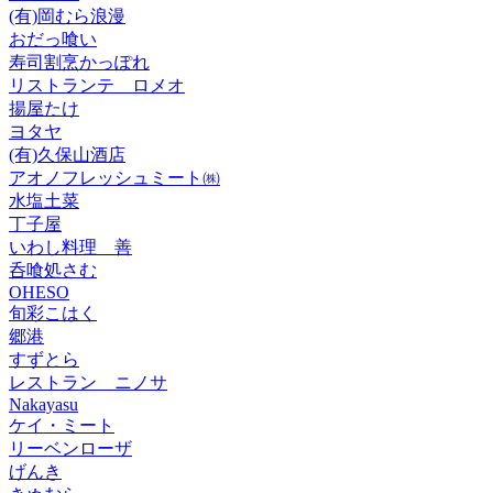
(有)岡むら浪漫
おだっ喰い
寿司割烹かっぽれ
リストランテ ロメオ
揚屋たけ
ヨタヤ
(有)久保山酒店
アオノフレッシュミート㈱
水塩土菜
丁子屋
いわし料理 善
呑喰処さむ
OHESO
旬彩こはく
郷港
すずとら
レストラン ニノサ
Nakayasu
ケイ・ミート
リーベンローザ
げんき