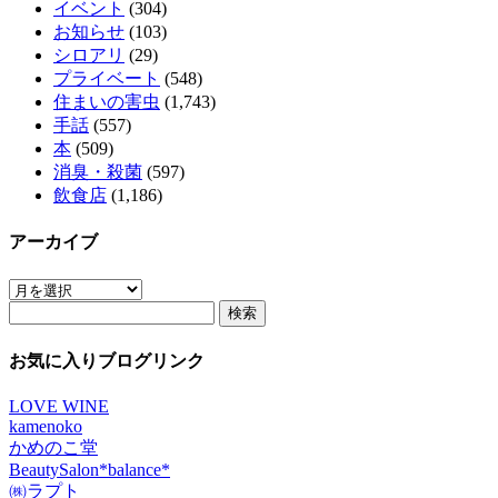
イベント
(304)
お知らせ
(103)
シロアリ
(29)
プライベート
(548)
住まいの害虫
(1,743)
手話
(557)
本
(509)
消臭・殺菌
(597)
飲食店
(1,186)
アーカイブ
ア
検
ー
索:
カ
イ
お気に入りブログリンク
ブ
LOVE WINE
kamenoko
かめのこ堂
BeautySalon*balance*
㈱ラプト