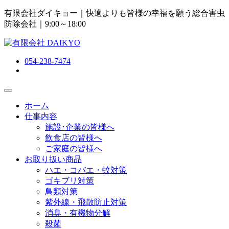
有限会社ダイキョー｜快適よりも皆様の幸福を願う総合害虫
防除会社
｜9:00～18:00
054-238-7474
ホーム
仕事内容
施設･企業の皆様へ
飲食店の皆様へ
ご家庭の皆様へ
お取り扱い商品
ハエ・コバエ・蚊対策
ゴキブリ対策
鳥類対策
紫外線・飛散防止対策
消臭・有機物分解
殺菌