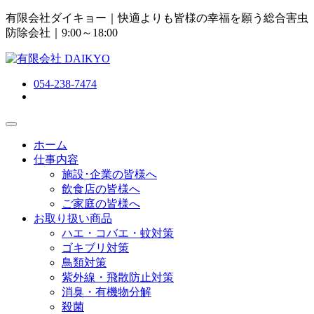
有限会社ダイキョー｜快適よりも皆様の幸福を願う総合害虫
防除会社
｜9:00～18:00
054-238-7474
ホーム
仕事内容
施設･企業の皆様へ
飲食店の皆様へ
ご家庭の皆様へ
お取り扱い商品
ハエ・コバエ・蚊対策
ゴキブリ対策
鳥類対策
紫外線・飛散防止対策
消臭・有機物分解
殺菌