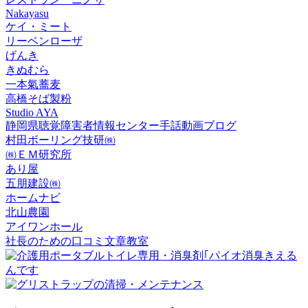
Nakayasu
ケイ・ミート
リーベンローザ
げんき
きぬむら
一本氣蕎麦
高橋そば製粉
Studio AYA
静岡県聴覚障害者情報センター手話動画ブログ
村田ボーリング技研㈱
㈱ＥＭ研究所
あり屋
五朋建設㈱
ホームナビ
北山農園
アイワンホール
社長のための口コミ文章教室