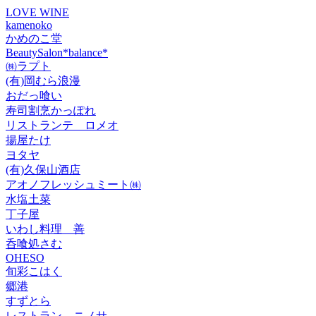
LOVE WINE
kamenoko
かめのこ堂
BeautySalon*balance*
㈱ラプト
(有)岡むら浪漫
おだっ喰い
寿司割烹かっぽれ
リストランテ ロメオ
揚屋たけ
ヨタヤ
(有)久保山酒店
アオノフレッシュミート㈱
水塩土菜
丁子屋
いわし料理 善
呑喰処さむ
OHESO
旬彩こはく
郷港
すずとら
レストラン ニノサ