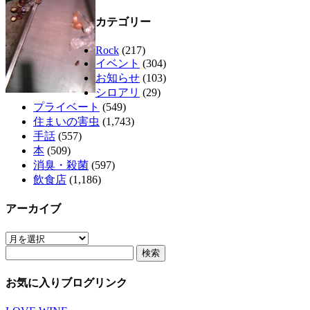
カテゴリー
Rock
(217)
イベント
(304)
お知らせ
(103)
シロアリ
(29)
プライベート
(549)
住まいの害虫
(1,743)
手話
(557)
本
(509)
消臭・殺菌
(597)
飲食店
(1,186)
アーカイブ
ア
検
ー
索:
カ
イ
お気に入りブログリンク
ブ