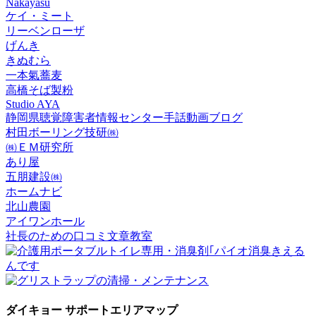
Nakayasu
ケイ・ミート
リーベンローザ
げんき
きぬむら
一本氣蕎麦
高橋そば製粉
Studio AYA
静岡県聴覚障害者情報センター手話動画ブログ
村田ボーリング技研㈱
㈱ＥＭ研究所
あり屋
五朋建設㈱
ホームナビ
北山農園
アイワンホール
社長のための口コミ文章教室
ダイキョー サポートエリアマップ