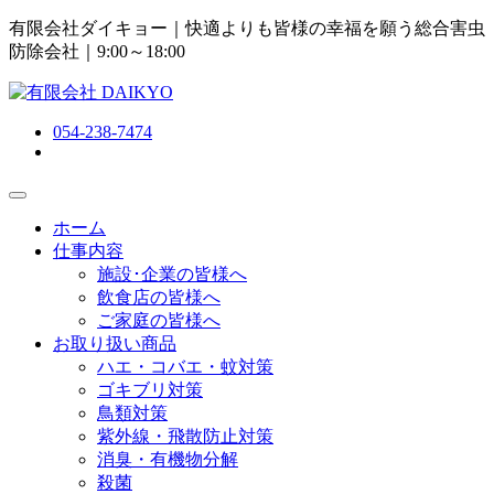
有限会社ダイキョー｜快適よりも皆様の幸福を願う総合害虫
防除会社
｜9:00～18:00
054-238-7474
ホーム
仕事内容
施設･企業の皆様へ
飲食店の皆様へ
ご家庭の皆様へ
お取り扱い商品
ハエ・コバエ・蚊対策
ゴキブリ対策
鳥類対策
紫外線・飛散防止対策
消臭・有機物分解
殺菌