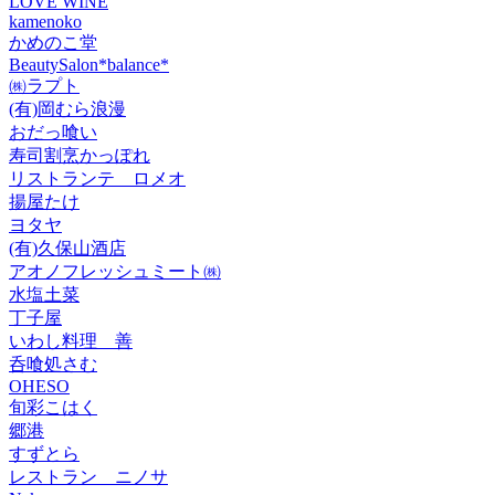
LOVE WINE
kamenoko
かめのこ堂
BeautySalon*balance*
㈱ラプト
(有)岡むら浪漫
おだっ喰い
寿司割烹かっぽれ
リストランテ ロメオ
揚屋たけ
ヨタヤ
(有)久保山酒店
アオノフレッシュミート㈱
水塩土菜
丁子屋
いわし料理 善
呑喰処さむ
OHESO
旬彩こはく
郷港
すずとら
レストラン ニノサ