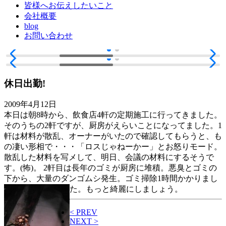
皆様へお伝えしたいこと
会社概要
blog
お問い合わせ
休日出勤!
2009年4月12日
本日は朝8時から、飲食店4軒の定期施工に行ってきました。
そのうちの2軒ですが、厨房がえらいことになってました。1
軒は材料が散乱、オーナーがいたので確認してもらうと、も
の凄い形相で・・・「ロスじゃねーかー」とお怒りモード。
散乱した材料を写メして、明日、会議の材料にするそうで
す。(怖)。 2軒目は長年のゴミが厨房に堆積。悪臭とゴミの
下から、大量のダンゴムシ発生。ゴミ掃除1時間かかりまし
た。もっと綺麗にしましょう。
< PREV
NEXT >