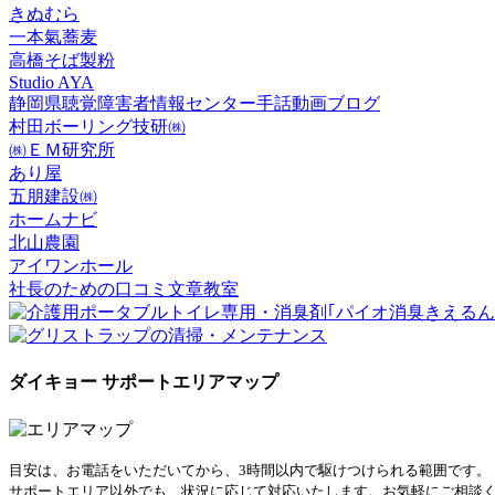
きぬむら
一本氣蕎麦
高橋そば製粉
Studio AYA
静岡県聴覚障害者情報センター手話動画ブログ
村田ボーリング技研㈱
㈱ＥＭ研究所
あり屋
五朋建設㈱
ホームナビ
北山農園
アイワンホール
社長のための口コミ文章教室
ダイキョー サポートエリアマップ
目安は、お電話をいただいてから、3時間以内で駆けつけられる範囲です。
サポートエリア以外でも、状況に応じて対応いたします。お気軽にご相談