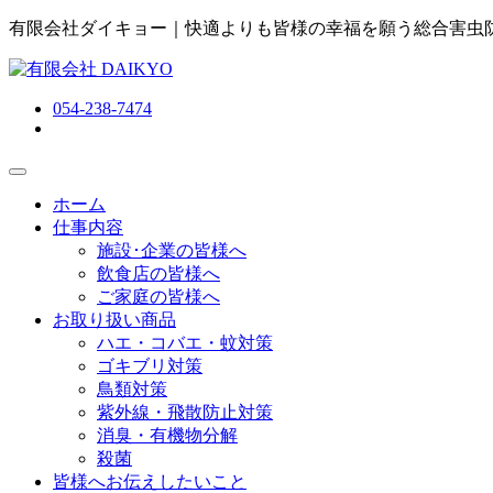
有限会社ダイキョー｜快適よりも皆様の幸福を願う総合害虫
054-238-7474
ホーム
仕事内容
施設･企業の皆様へ
飲食店の皆様へ
ご家庭の皆様へ
お取り扱い商品
ハエ・コバエ・蚊対策
ゴキブリ対策
鳥類対策
紫外線・飛散防止対策
消臭・有機物分解
殺菌
皆様へお伝えしたいこと