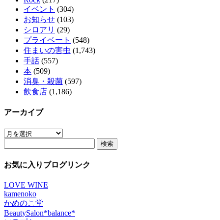
イベント
(304)
お知らせ
(103)
シロアリ
(29)
プライベート
(548)
住まいの害虫
(1,743)
手話
(557)
本
(509)
消臭・殺菌
(597)
飲食店
(1,186)
アーカイブ
ア
検
ー
索:
カ
イ
お気に入りブログリンク
ブ
LOVE WINE
kamenoko
かめのこ堂
BeautySalon*balance*