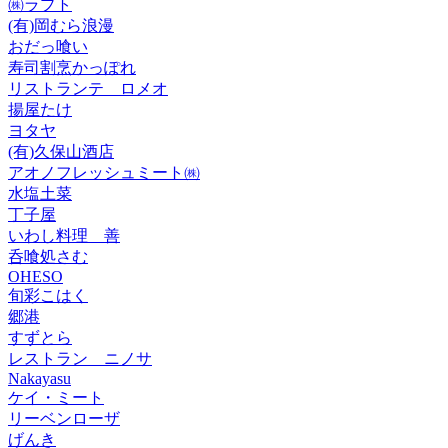
㈱ラプト
(有)岡むら浪漫
おだっ喰い
寿司割烹かっぽれ
リストランテ ロメオ
揚屋たけ
ヨタヤ
(有)久保山酒店
アオノフレッシュミート㈱
水塩土菜
丁子屋
いわし料理 善
呑喰処さむ
OHESO
旬彩こはく
郷港
すずとら
レストラン ニノサ
Nakayasu
ケイ・ミート
リーベンローザ
げんき