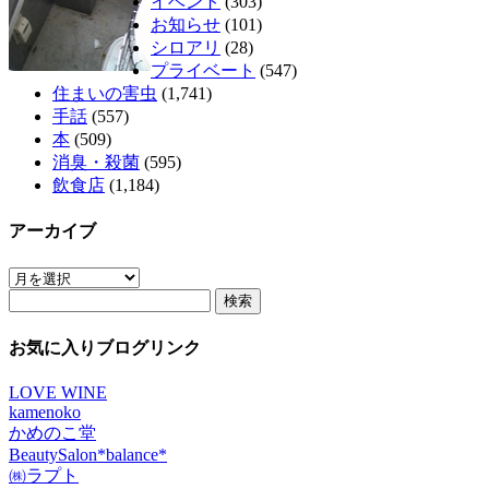
イベント
(303)
お知らせ
(101)
シロアリ
(28)
プライベート
(547)
住まいの害虫
(1,741)
手話
(557)
本
(509)
消臭・殺菌
(595)
飲食店
(1,184)
アーカイブ
ア
検
ー
索:
カ
イ
お気に入りブログリンク
ブ
LOVE WINE
kamenoko
かめのこ堂
BeautySalon*balance*
㈱ラプト