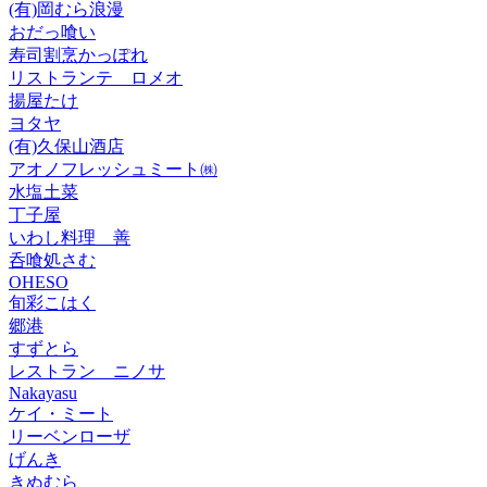
(有)岡むら浪漫
おだっ喰い
寿司割烹かっぽれ
リストランテ ロメオ
揚屋たけ
ヨタヤ
(有)久保山酒店
アオノフレッシュミート㈱
水塩土菜
丁子屋
いわし料理 善
呑喰処さむ
OHESO
旬彩こはく
郷港
すずとら
レストラン ニノサ
Nakayasu
ケイ・ミート
リーベンローザ
げんき
きぬむら