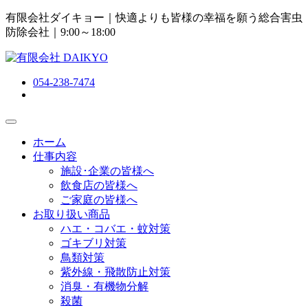
有限会社ダイキョー｜快適よりも皆様の幸福を願う総合害虫
防除会社
｜9:00～18:00
054-238-7474
ホーム
仕事内容
施設･企業の皆様へ
飲食店の皆様へ
ご家庭の皆様へ
お取り扱い商品
ハエ・コバエ・蚊対策
ゴキブリ対策
鳥類対策
紫外線・飛散防止対策
消臭・有機物分解
殺菌