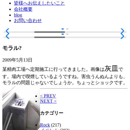
皆様へお伝えしたいこと
会社概要
blog
お問い合わせ
モラル?
2009年5月13日
灰皿
某精肉工場へ定期施工に行ってきました。画像は
で
す。場内で喫煙しているようですね。害虫うんぬんよりも、
モラルの問題じゃないでしょうか。ちょっとショックです。
< PREV
NEXT >
カテゴリー
Rock
(217)