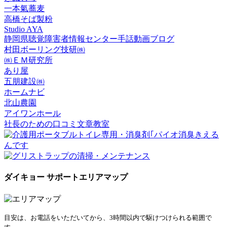
一本氣蕎麦
高橋そば製粉
Studio AYA
静岡県聴覚障害者情報センター手話動画ブログ
村田ボーリング技研㈱
㈱ＥＭ研究所
あり屋
五朋建設㈱
ホームナビ
北山農園
アイワンホール
社長のための口コミ文章教室
ダイキョー サポートエリアマップ
目安は、お電話をいただいてから、3時間以内で駆けつけられる範囲で