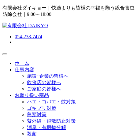
有限会社ダイキョー｜快適よりも皆様の幸福を願う総合害虫
防除会社
｜9:00～18:00
054-238-7474
ホーム
仕事内容
施設･企業の皆様へ
飲食店の皆様へ
ご家庭の皆様へ
お取り扱い商品
ハエ・コバエ・蚊対策
ゴキブリ対策
鳥類対策
紫外線・飛散防止対策
消臭・有機物分解
殺菌