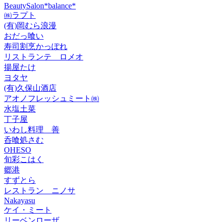
BeautySalon*balance*
㈱ラプト
(有)岡むら浪漫
おだっ喰い
寿司割烹かっぽれ
リストランテ ロメオ
揚屋たけ
ヨタヤ
(有)久保山酒店
アオノフレッシュミート㈱
水塩土菜
丁子屋
いわし料理 善
呑喰処さむ
OHESO
旬彩こはく
郷港
すずとら
レストラン ニノサ
Nakayasu
ケイ・ミート
リーベンローザ