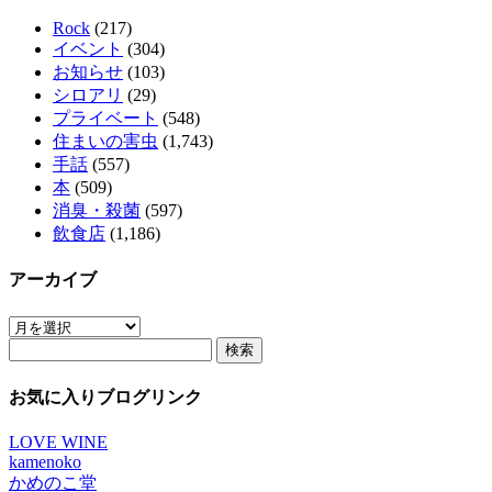
Rock
(217)
イベント
(304)
お知らせ
(103)
シロアリ
(29)
プライベート
(548)
住まいの害虫
(1,743)
手話
(557)
本
(509)
消臭・殺菌
(597)
飲食店
(1,186)
アーカイブ
ア
検
ー
索:
カ
イ
お気に入りブログリンク
ブ
LOVE WINE
kamenoko
かめのこ堂