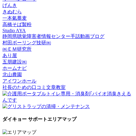
げんき
きぬむら
一本氣蕎麦
高橋そば製粉
Studio AYA
静岡県聴覚障害者情報センター手話動画ブログ
村田ボーリング技研㈱
㈱ＥＭ研究所
あり屋
五朋建設㈱
ホームナビ
北山農園
アイワンホール
社長のための口コミ文章教室
ダイキョー サポートエリアマップ