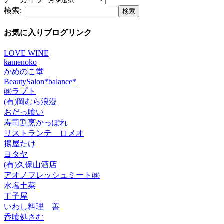
検索:
お気に入りブログリンク
LOVE WINE
kamenoko
かめのこ堂
BeautySalon*balance*
㈱ラプト
(有)岡むら浪漫
おだっ喰い
寿司割烹かっぽれ
リストランテ ロメオ
揚屋たけ
ヨタヤ
(有)久保山酒店
アオノフレッシュミート㈱
水塩土菜
丁子屋
いわし料理 善
呑喰処さむ