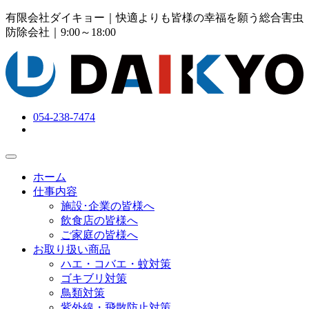
有限会社ダイキョー｜快適よりも皆様の幸福を願う総合害虫
防除会社
｜9:00～18:00
054-238-7474
ホーム
仕事内容
施設･企業の皆様へ
飲食店の皆様へ
ご家庭の皆様へ
お取り扱い商品
ハエ・コバエ・蚊対策
ゴキブリ対策
鳥類対策
紫外線・飛散防止対策