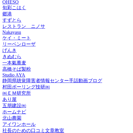
OHESO
旬彩こはく
郷港
すずとら
レストラン ニノサ
Nakayasu
ケイ・ミート
リーベンローザ
げんき
きぬむら
一本氣蕎麦
高橋そば製粉
Studio AYA
静岡県聴覚障害者情報センター手話動画ブログ
村田ボーリング技研㈱
㈱ＥＭ研究所
あり屋
五朋建設㈱
ホームナビ
北山農園
アイワンホール
社長のための口コミ文章教室