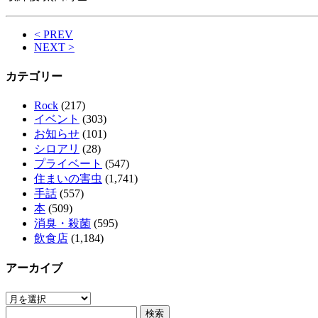
< PREV
NEXT >
カテゴリー
Rock
(217)
イベント
(303)
お知らせ
(101)
シロアリ
(28)
プライベート
(547)
住まいの害虫
(1,741)
手話
(557)
本
(509)
消臭・殺菌
(595)
飲食店
(1,184)
アーカイブ
ア
検
ー