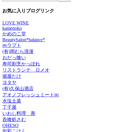
索:
カ
イ
お気に入りブログリンク
ブ
LOVE WINE
kamenoko
かめのこ堂
BeautySalon*balance*
㈱ラプト
(有)岡むら浪漫
おだっ喰い
寿司割烹かっぽれ
リストランテ ロメオ
揚屋たけ
ヨタヤ
(有)久保山酒店
アオノフレッシュミート㈱
水塩土菜
丁子屋
いわし料理 善
呑喰処さむ
OHESO
旬彩こはく