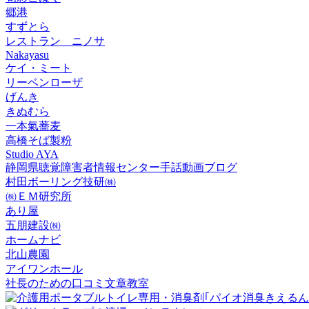
郷港
すずとら
レストラン ニノサ
Nakayasu
ケイ・ミート
リーベンローザ
げんき
きぬむら
一本氣蕎麦
高橋そば製粉
Studio AYA
静岡県聴覚障害者情報センター手話動画ブログ
村田ボーリング技研㈱
㈱ＥＭ研究所
あり屋
五朋建設㈱
ホームナビ
北山農園
アイワンホール
社長のための口コミ文章教室