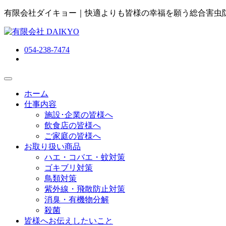
有限会社ダイキョー｜快適よりも皆様の幸福を願う総合害虫
054-238-7474
ホーム
仕事内容
施設･企業の皆様へ
飲食店の皆様へ
ご家庭の皆様へ
お取り扱い商品
ハエ・コバエ・蚊対策
ゴキブリ対策
鳥類対策
紫外線・飛散防止対策
消臭・有機物分解
殺菌
皆様へお伝えしたいこと