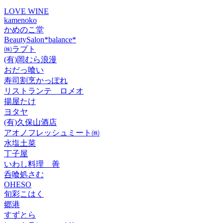
LOVE WINE
kamenoko
かめのこ堂
BeautySalon*balance*
㈱ラプト
(有)岡むら浪漫
おだっ喰い
寿司割烹かっぽれ
リストランテ ロメオ
揚屋たけ
ヨタヤ
(有)久保山酒店
アオノフレッシュミート㈱
水塩土菜
丁子屋
いわし料理 善
呑喰処さむ
OHESO
旬彩こはく
郷港
すずとら