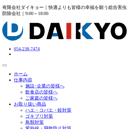
有限会社ダイキョー｜快適よりも皆様の幸福を願う総合害虫
防除会社
｜9:00～18:00
054-238-7474
ホーム
仕事内容
施設･企業の皆様へ
飲食店の皆様へ
ご家庭の皆様へ
お取り扱い商品
ハエ・コバエ・蚊対策
ゴキブリ対策
鳥類対策
紫外線・飛散防止対策