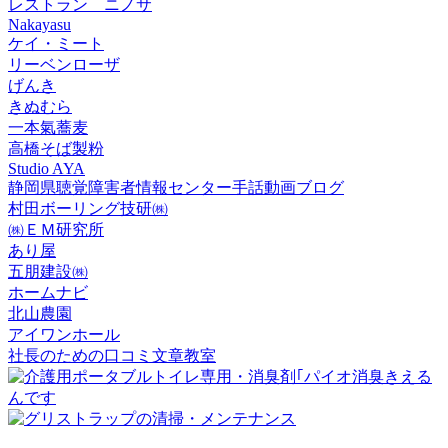
レストラン ニノサ
Nakayasu
ケイ・ミート
リーベンローザ
げんき
きぬむら
一本氣蕎麦
高橋そば製粉
Studio AYA
静岡県聴覚障害者情報センター手話動画ブログ
村田ボーリング技研㈱
㈱ＥＭ研究所
あり屋
五朋建設㈱
ホームナビ
北山農園
アイワンホール
社長のための口コミ文章教室