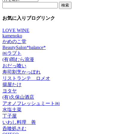
検
ー
索:
カ
イ
お気に入りブログリンク
ブ
LOVE WINE
kamenoko
かめのこ堂
BeautySalon*balance*
㈱ラプト
(有)岡むら浪漫
おだっ喰い
寿司割烹かっぽれ
リストランテ ロメオ
揚屋たけ
ヨタヤ
(有)久保山酒店
アオノフレッシュミート㈱
水塩土菜
丁子屋
いわし料理 善
呑喰処さむ