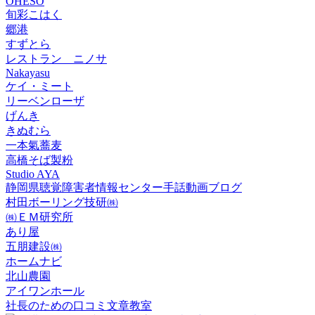
OHESO
旬彩こはく
郷港
すずとら
レストラン ニノサ
Nakayasu
ケイ・ミート
リーベンローザ
げんき
きぬむら
一本氣蕎麦
高橋そば製粉
Studio AYA
静岡県聴覚障害者情報センター手話動画ブログ
村田ボーリング技研㈱
㈱ＥＭ研究所
あり屋
五朋建設㈱
ホームナビ
北山農園
アイワンホール
社長のための口コミ文章教室