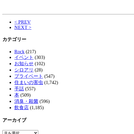
< PREV
NEXT >
カテゴリー
Rock
(217)
イベント
(303)
お知らせ
(102)
シロアリ
(28)
プライベート
(547)
住まいの害虫
(1,742)
手話
(557)
本
(509)
消臭・殺菌
(596)
飲食店
(1,185)
アーカイブ
ア