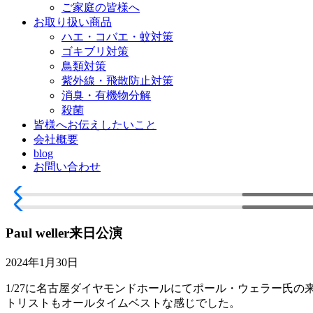
ご家庭の皆様へ
お取り扱い商品
ハエ・コバエ・蚊対策
ゴキブリ対策
鳥類対策
紫外線・飛散防止対策
消臭・有機物分解
殺菌
皆様へお伝えしたいこと
会社概要
blog
お問い合わせ
Paul weller来日公演
2024年1月30日
1/27に名古屋ダイヤモンドホールにてポール・ウェラー氏の
トリストもオールタイムベストな感じでした。