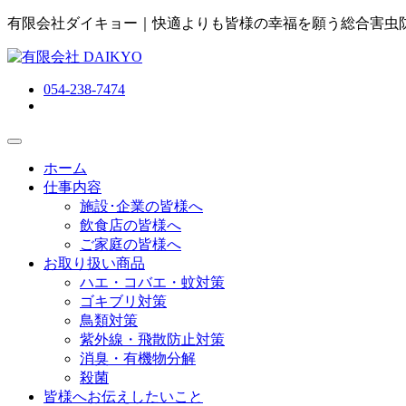
有限会社ダイキョー｜快適よりも皆様の幸福を願う総合害虫
054-238-7474
ホーム
仕事内容
施設･企業の皆様へ
飲食店の皆様へ
ご家庭の皆様へ
お取り扱い商品
ハエ・コバエ・蚊対策
ゴキブリ対策
鳥類対策
紫外線・飛散防止対策
消臭・有機物分解
殺菌
皆様へお伝えしたいこと