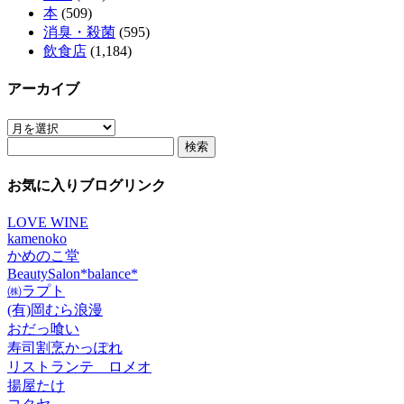
本
(509)
消臭・殺菌
(595)
飲食店
(1,184)
アーカイブ
ア
検
ー
索:
カ
イ
お気に入りブログリンク
ブ
LOVE WINE
kamenoko
かめのこ堂
BeautySalon*balance*
㈱ラプト
(有)岡むら浪漫
おだっ喰い
寿司割烹かっぽれ
リストランテ ロメオ
揚屋たけ