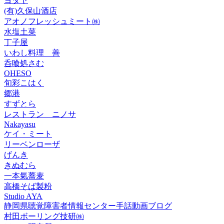
ヨタヤ
(有)久保山酒店
アオノフレッシュミート㈱
水塩土菜
丁子屋
いわし料理 善
呑喰処さむ
OHESO
旬彩こはく
郷港
すずとら
レストラン ニノサ
Nakayasu
ケイ・ミート
リーベンローザ
げんき
きぬむら
一本氣蕎麦
高橋そば製粉
Studio AYA
静岡県聴覚障害者情報センター手話動画ブログ
村田ボーリング技研㈱