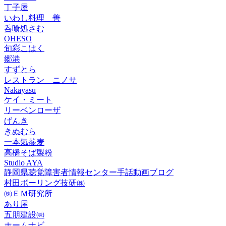
丁子屋
いわし料理 善
呑喰処さむ
OHESO
旬彩こはく
郷港
すずとら
レストラン ニノサ
Nakayasu
ケイ・ミート
リーベンローザ
げんき
きぬむら
一本氣蕎麦
高橋そば製粉
Studio AYA
静岡県聴覚障害者情報センター手話動画ブログ
村田ボーリング技研㈱
㈱ＥＭ研究所
あり屋
五朋建設㈱
ホームナビ