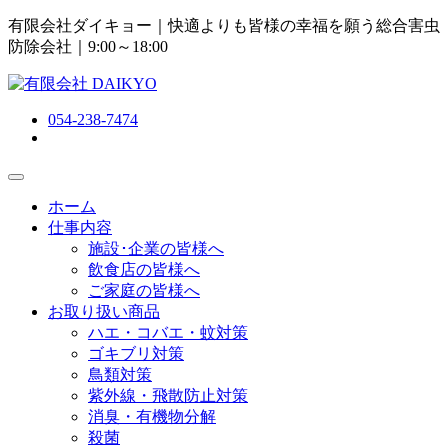
有限会社ダイキョー｜快適よりも皆様の幸福を願う総合害虫
防除会社
｜9:00～18:00
054-238-7474
ホーム
仕事内容
施設･企業の皆様へ
飲食店の皆様へ
ご家庭の皆様へ
お取り扱い商品
ハエ・コバエ・蚊対策
ゴキブリ対策
鳥類対策
紫外線・飛散防止対策
消臭・有機物分解
殺菌