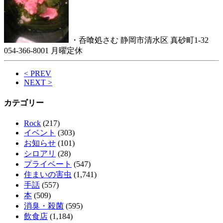
・呑喰処さむ 静岡市清水区 真砂町1-32
054-366-8001 月曜定休
< PREV
NEXT >
カテゴリー
Rock
(217)
イベント
(303)
お知らせ
(101)
シロアリ
(28)
プライベート
(547)
住まいの害虫
(1,741)
手話
(557)
本
(509)
消臭・殺菌
(595)
飲食店
(1,184)