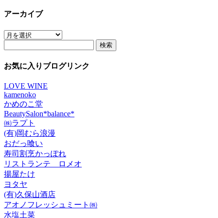
アーカイブ
ア
検
ー
索:
カ
イ
お気に入りブログリンク
ブ
LOVE WINE
kamenoko
かめのこ堂
BeautySalon*balance*
㈱ラプト
(有)岡むら浪漫
おだっ喰い
寿司割烹かっぽれ
リストランテ ロメオ
揚屋たけ
ヨタヤ
(有)久保山酒店
アオノフレッシュミート㈱
水塩土菜