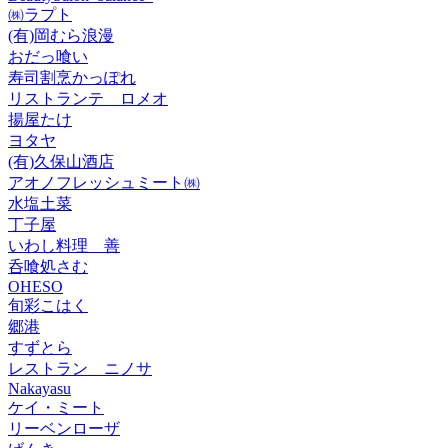
㈱ラプト
(有)岡むら浪漫
おだっ喰い
寿司割烹かっぽれ
リストランテ ロメオ
揚屋たけ
ヨタヤ
(有)久保山酒店
アオノフレッシュミート㈱
水塩土菜
丁子屋
いわし料理 善
呑喰処さむ
OHESO
旬彩こはく
郷港
すずとら
レストラン ニノサ
Nakayasu
ケイ・ミート
リーベンローザ