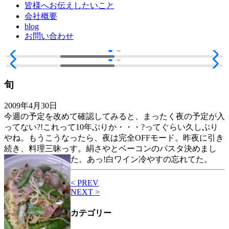
皆様へお伝えしたいこと
会社概要
blog
お問い合わせ
旬
2009年4月30日
今週の予定を改めて確認してみると、まったく夜の予定が入
ってない?!これって10年ぶりか・・・?ってぐらい久しぶり
やね。もうこうなったら、夜は完全OFFモード。昨夜に引き
続き、料理三昧っす。絹さやとベーコンのパスタ決めまし
た。あっ!白ワイン冷やすの忘れてた。
< PREV
NEXT >
カテゴリー