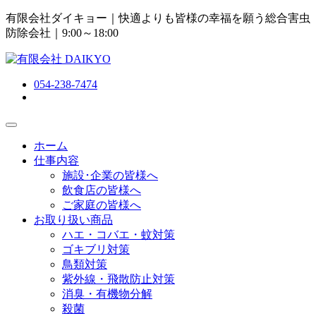
有限会社ダイキョー｜快適よりも皆様の幸福を願う総合害虫
防除会社
｜9:00～18:00
054-238-7474
ホーム
仕事内容
施設･企業の皆様へ
飲食店の皆様へ
ご家庭の皆様へ
お取り扱い商品
ハエ・コバエ・蚊対策
ゴキブリ対策
鳥類対策
紫外線・飛散防止対策
消臭・有機物分解
殺菌