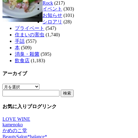
Rock
(217)
イベント
(303)
お知らせ
(101)
シロアリ
(28)
プライベート
(547)
住まいの害虫
(1,740)
手話
(557)
本
(509)
消臭・殺菌
(595)
飲食店
(1,183)
アーカイブ
ア
検
ー
索:
カ
イ
お気に入りブログリンク
ブ
LOVE WINE
kamenoko
かめのこ堂
BeautySalon*balance*