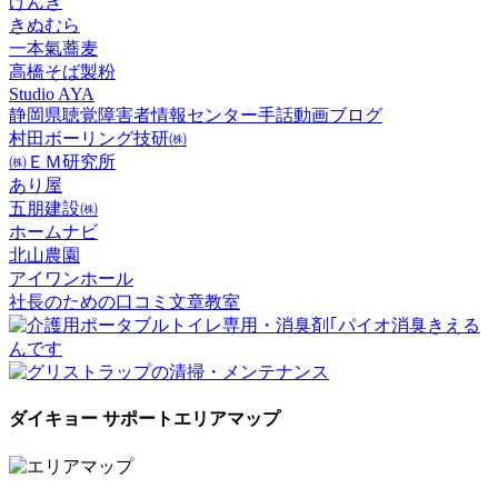
げんき
きぬむら
一本氣蕎麦
高橋そば製粉
Studio AYA
静岡県聴覚障害者情報センター手話動画ブログ
村田ボーリング技研㈱
㈱ＥＭ研究所
あり屋
五朋建設㈱
ホームナビ
北山農園
アイワンホール
社長のための口コミ文章教室
ダイキョー サポートエリアマップ