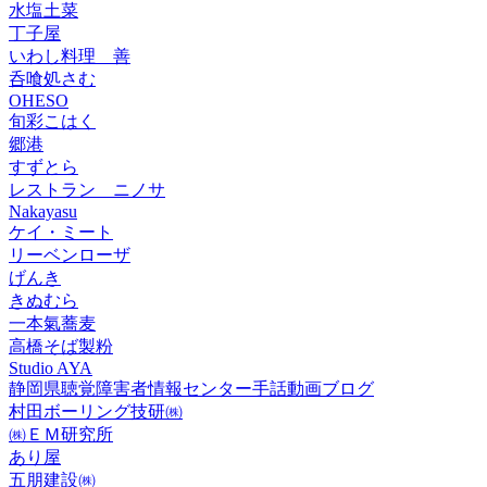
水塩土菜
丁子屋
いわし料理 善
呑喰処さむ
OHESO
旬彩こはく
郷港
すずとら
レストラン ニノサ
Nakayasu
ケイ・ミート
リーベンローザ
げんき
きぬむら
一本氣蕎麦
高橋そば製粉
Studio AYA
静岡県聴覚障害者情報センター手話動画ブログ
村田ボーリング技研㈱
㈱ＥＭ研究所
あり屋
五朋建設㈱