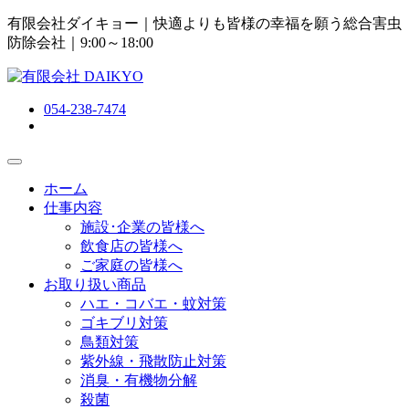
有限会社ダイキョー｜快適よりも皆様の幸福を願う総合害虫
防除会社
｜9:00～18:00
054-238-7474
ホーム
仕事内容
施設･企業の皆様へ
飲食店の皆様へ
ご家庭の皆様へ
お取り扱い商品
ハエ・コバエ・蚊対策
ゴキブリ対策
鳥類対策
紫外線・飛散防止対策
消臭・有機物分解
殺菌