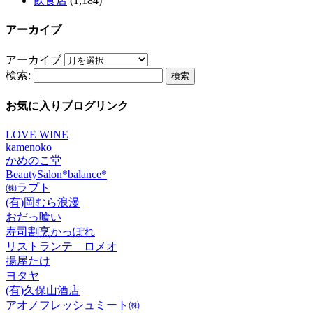
飲食店
(1,184)
アーカイブ
アーカイブ
検索:
お気に入りブログリンク
LOVE WINE
kamenoko
かめのこ堂
BeautySalon*balance*
㈱ラプト
(有)岡むら浪漫
おだっ喰い
寿司割烹かっぽれ
リストランテ ロメオ
揚屋たけ
ヨタヤ
(有)久保山酒店
アオノフレッシュミート㈱