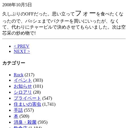
2008年10月5日
フォー
久しぶりのOFFだった。思い立って
を食べたくな
ったので、パ○シェまでパクチーを買いにいったが、なく
て、代わりにチャービルで決めさせてもらいました。次は空
芯采の炒め物で!
< PREV
NEXT >
カテゴリー
Rock
(217)
イベント
(303)
お知らせ
(101)
シロアリ
(28)
プライベート
(547)
住まいの害虫
(1,741)
手話
(557)
本
(509)
消臭・殺菌
(595)