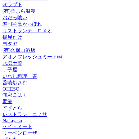
㈱ラプト
(有)岡むら浪漫
おだっ喰い
寿司割烹かっぽれ
リストランテ ロメオ
揚屋たけ
ヨタヤ
(有)久保山酒店
アオノフレッシュミート㈱
水塩土菜
丁子屋
いわし料理 善
呑喰処さむ
OHESO
旬彩こはく
郷港
すずとら
レストラン ニノサ
Nakayasu
ケイ・ミート
リーベンローザ