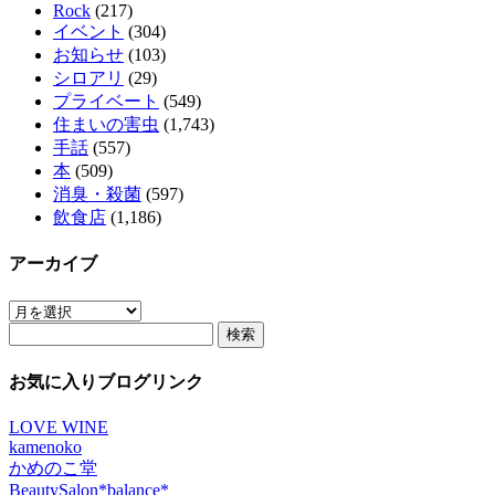
Rock
(217)
イベント
(304)
お知らせ
(103)
シロアリ
(29)
プライベート
(549)
住まいの害虫
(1,743)
手話
(557)
本
(509)
消臭・殺菌
(597)
飲食店
(1,186)
アーカイブ
ア
検
ー
索:
カ
イ
お気に入りブログリンク
ブ
LOVE WINE
kamenoko
かめのこ堂
BeautySalon*balance*