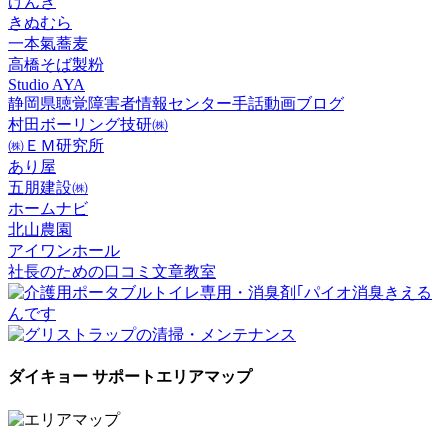
げんき
きぬむら
一本氣蕎麦
高橋そば製粉
Studio AYA
静岡県聴覚障害者情報センター手話動画ブログ
村田ボーリング技研㈱
㈱ＥＭ研究所
あり屋
五朋建設㈱
ホームナビ
北山農園
アイワンホール
社長のための口コミ文章教室
ダイキョー サポートエリアマップ