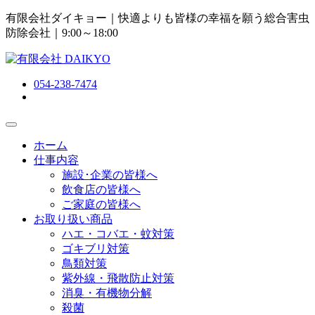
有限会社ダイキョー｜快適よりも皆様の幸福を願う総合害虫
防除会社
｜9:00～18:00
054-238-7474
ホーム
仕事内容
施設･企業の皆様へ
飲食店の皆様へ
ご家庭の皆様へ
お取り扱い商品
ハエ・コバエ・蚊対策
ゴキブリ対策
鳥類対策
紫外線・飛散防止対策
消臭・有機物分解
殺菌