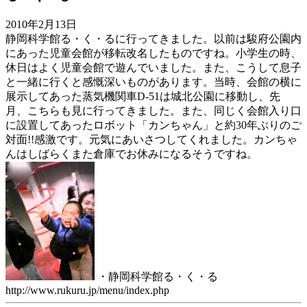
2010年2月13日
静岡科学館る・く・るに行ってきました。以前は駿府公園内
にあった児童会館が移転改名したものですね。小学生の時、
休日はよく児童会館で遊んでいました。また、こうして息子
と一緒に行くと感慨深いものがあります。当時、会館の横に
展示してあった蒸気機関車D-51は城北公園に移動し、先
月、こちらも見に行ってきました。また、同じく会館入り口
に設置してあったロボット「カンちゃん」と約30年ぶりのご
対面!!感激です。元気にあいさつしてくれました。カンちゃ
んはしばらくまた倉庫でお休みになるそうですね。
・静岡科学館る・く・る
http://www.rukuru.jp/menu/index.php