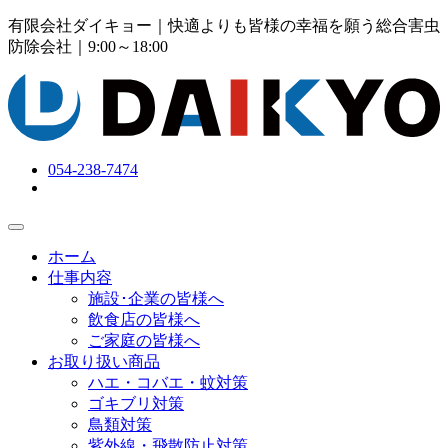
有限会社ダイキョー｜快適よりも皆様の幸福を願う総合害虫
防除会社
｜9:00～18:00
054-238-7474
ホーム
仕事内容
施設･企業の皆様へ
飲食店の皆様へ
ご家庭の皆様へ
お取り扱い商品
ハエ・コバエ・蚊対策
ゴキブリ対策
鳥類対策
紫外線・飛散防止対策