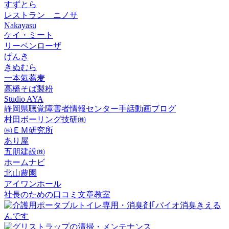
すずとら
レストラン ニノサ
Nakayasu
ケイ・ミート
リーベンローザ
げんき
きぬむら
一本氣蕎麦
高橋そば製粉
Studio AYA
静岡県聴覚障害者情報センター手話動画ブログ
村田ボーリング技研㈱
㈱ＥＭ研究所
あり屋
五朋建設㈱
ホームナビ
北山農園
アイワンホール
社長のための口コミ文章教室