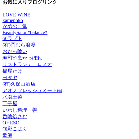
イ
お気に入りブログリンク
ブ
LOVE WINE
kamenoko
かめのこ堂
BeautySalon*balance*
㈱ラプト
(有)岡むら浪漫
おだっ喰い
寿司割烹かっぽれ
リストランテ ロメオ
揚屋たけ
ヨタヤ
(有)久保山酒店
アオノフレッシュミート㈱
水塩土菜
丁子屋
いわし料理 善
呑喰処さむ
OHESO
旬彩こはく
郷港