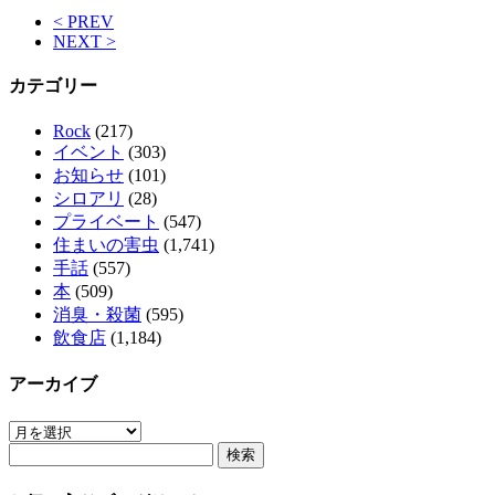
< PREV
NEXT >
カテゴリー
Rock
(217)
イベント
(303)
お知らせ
(101)
シロアリ
(28)
プライベート
(547)
住まいの害虫
(1,741)
手話
(557)
本
(509)
消臭・殺菌
(595)
飲食店
(1,184)
アーカイブ
ア
検
ー
索:
カ