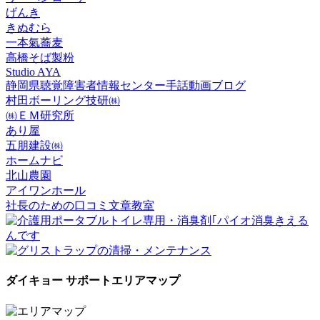
げんき
きぬむら
一本氣蕎麦
高橋そば製粉
Studio AYA
静岡県聴覚障害者情報センター手話動画ブログ
村田ボーリング技研㈱
㈱ＥＭ研究所
あり屋
五朋建設㈱
ホームナビ
北山農園
アイワンホール
社長のための口コミ文章教室
ダイキョー サポートエリアマップ