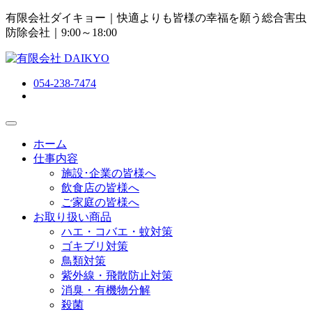
有限会社ダイキョー｜快適よりも皆様の幸福を願う総合害虫
防除会社
｜9:00～18:00
054-238-7474
ホーム
仕事内容
施設･企業の皆様へ
飲食店の皆様へ
ご家庭の皆様へ
お取り扱い商品
ハエ・コバエ・蚊対策
ゴキブリ対策
鳥類対策
紫外線・飛散防止対策
消臭・有機物分解
殺菌