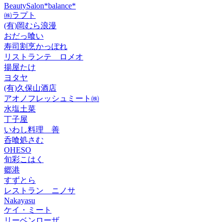
BeautySalon*balance*
㈱ラプト
(有)岡むら浪漫
おだっ喰い
寿司割烹かっぽれ
リストランテ ロメオ
揚屋たけ
ヨタヤ
(有)久保山酒店
アオノフレッシュミート㈱
水塩土菜
丁子屋
いわし料理 善
呑喰処さむ
OHESO
旬彩こはく
郷港
すずとら
レストラン ニノサ
Nakayasu
ケイ・ミート
リーベンローザ