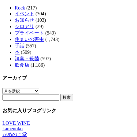
Rock
(217)
イベント
(304)
お知らせ
(103)
シロアリ
(29)
プライベート
(549)
住まいの害虫
(1,743)
手話
(557)
本
(509)
消臭・殺菌
(597)
飲食店
(1,186)
アーカイブ
ア
検
ー
索:
カ
イ
お気に入りブログリンク
ブ
LOVE WINE
kamenoko
かめのこ堂