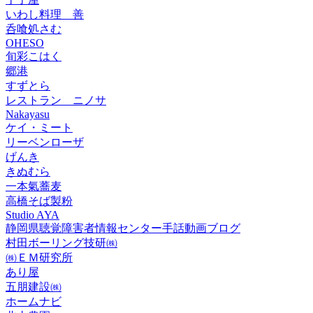
いわし料理 善
呑喰処さむ
OHESO
旬彩こはく
郷港
すずとら
レストラン ニノサ
Nakayasu
ケイ・ミート
リーベンローザ
げんき
きぬむら
一本氣蕎麦
高橋そば製粉
Studio AYA
静岡県聴覚障害者情報センター手話動画ブログ
村田ボーリング技研㈱
㈱ＥＭ研究所
あり屋
五朋建設㈱
ホームナビ