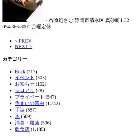
・呑喰処さむ 静岡市清水区 真砂町1-32
054-366-8001 月曜定休
< PREV
NEXT >
カテゴリー
Rock
(217)
イベント
(303)
お知らせ
(102)
シロアリ
(28)
プライベート
(547)
住まいの害虫
(1,742)
手話
(557)
本
(509)
消臭・殺菌
(596)
飲食店
(1,185)