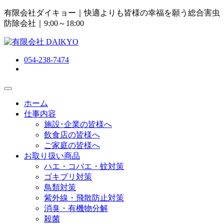
有限会社ダイキョー｜快適よりも皆様の幸福を願う総合害虫
防除会社
｜9:00～18:00
054-238-7474
ホーム
仕事内容
施設･企業の皆様へ
飲食店の皆様へ
ご家庭の皆様へ
お取り扱い商品
ハエ・コバエ・蚊対策
ゴキブリ対策
鳥類対策
紫外線・飛散防止対策
消臭・有機物分解
殺菌