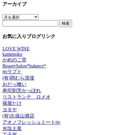
アーカイブ
ア
検
ー
索:
カ
イ
お気に入りブログリンク
ブ
LOVE WINE
kamenoko
かめのこ堂
BeautySalon*balance*
㈱ラプト
(有)岡むら浪漫
おだっ喰い
寿司割烹かっぽれ
リストランテ ロメオ
揚屋たけ
ヨタヤ
(有)久保山酒店
アオノフレッシュミート㈱
水塩土菜
丁子屋