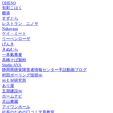
OHESO
旬彩こはく
郷港
すずとら
レストラン ニノサ
Nakayasu
ケイ・ミート
リーベンローザ
げんき
きぬむら
一本氣蕎麦
高橋そば製粉
Studio AYA
静岡県聴覚障害者情報センター手話動画ブログ
村田ボーリング技研㈱
㈱ＥＭ研究所
あり屋
五朋建設㈱
ホームナビ
北山農園
アイワンホール
社長のための口コミ文章教室