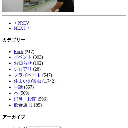
< PREV
NEXT >
カテゴリー
Rock
(217)
イベント
(303)
お知らせ
(102)
シロアリ
(28)
プライベート
(547)
住まいの害虫
(1,742)
手話
(557)
本
(509)
消臭・殺菌
(596)
飲食店
(1,185)
アーカイブ