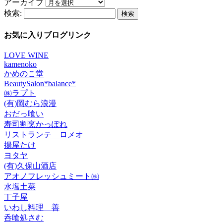
アーカイブ
検索:
お気に入りブログリンク
LOVE WINE
kamenoko
かめのこ堂
BeautySalon*balance*
㈱ラプト
(有)岡むら浪漫
おだっ喰い
寿司割烹かっぽれ
リストランテ ロメオ
揚屋たけ
ヨタヤ
(有)久保山酒店
アオノフレッシュミート㈱
水塩土菜
丁子屋
いわし料理 善
呑喰処さむ