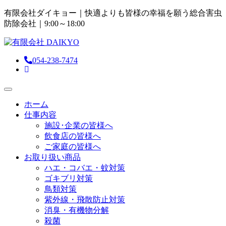
有限会社ダイキョー｜快適よりも皆様の幸福を願う総合害虫
防除会社
｜9:00～18:00
054-238-7474
ホーム
仕事内容
施設･企業の皆様へ
飲食店の皆様へ
ご家庭の皆様へ
お取り扱い商品
ハエ・コバエ・蚊対策
ゴキブリ対策
鳥類対策
紫外線・飛散防止対策
消臭・有機物分解
殺菌