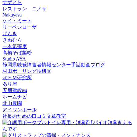
すずとら
レストラン ニノサ
Nakayasu
ケイ・ミート
リーベンローザ
げんき
きぬむら
一本氣蕎麦
高橋そば製粉
Studio AYA
静岡県聴覚障害者情報センター手話動画ブログ
村田ボーリング技研㈱
㈱ＥＭ研究所
あり屋
五朋建設㈱
ホームナビ
北山農園
アイワンホール
社長のための口コミ文章教室