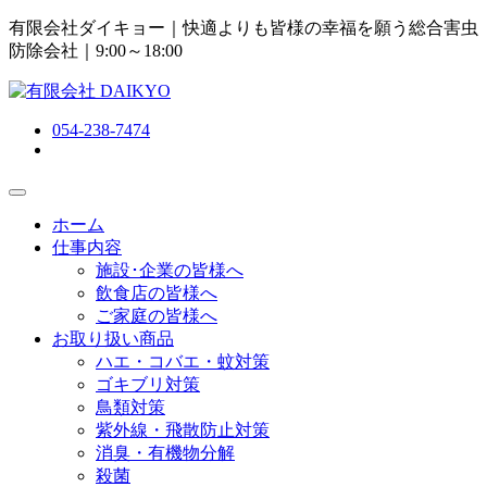
有限会社ダイキョー｜快適よりも皆様の幸福を願う総合害虫
防除会社
｜9:00～18:00
054-238-7474
ホーム
仕事内容
施設･企業の皆様へ
飲食店の皆様へ
ご家庭の皆様へ
お取り扱い商品
ハエ・コバエ・蚊対策
ゴキブリ対策
鳥類対策
紫外線・飛散防止対策
消臭・有機物分解
殺菌