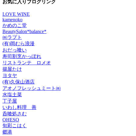
イ
お気に入りブログリンク
ブ
LOVE WINE
kamenoko
かめのこ堂
BeautySalon*balance*
㈱ラプト
(有)岡むら浪漫
おだっ喰い
寿司割烹かっぽれ
リストランテ ロメオ
揚屋たけ
ヨタヤ
(有)久保山酒店
アオノフレッシュミート㈱
水塩土菜
丁子屋
いわし料理 善
呑喰処さむ
OHESO
旬彩こはく
郷港