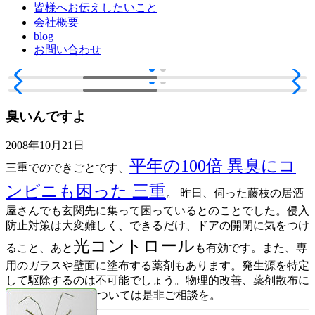
皆様へお伝えしたいこと
会社概要
blog
お問い合わせ
臭いんですよ
2008年10月21日
平年の100倍 異臭にコ
三重でのできごとです、
ンビニも困った 三重
。 昨日、伺った藤枝の居酒
屋さんでも玄関先に集って困っているとのことでした。侵入
防止対策は大変難しく、できるだけ、ドアの開閉に気をつけ
光コントロール
ること、あと
も有効です。また、専
用のガラスや壁面に塗布する薬剤もあります。発生源を特定
して駆除するのは不可能でしょう。物理的改善、薬剤散布に
ついては是非ご相談を。