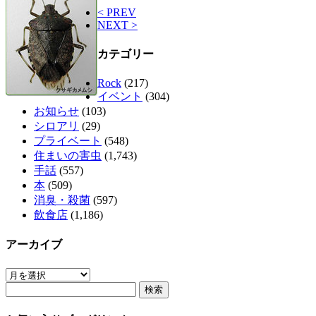
< PREV
NEXT >
カテゴリー
Rock
(217)
イベント
(304)
お知らせ
(103)
シロアリ
(29)
プライベート
(548)
住まいの害虫
(1,743)
手話
(557)
本
(509)
消臭・殺菌
(597)
飲食店
(1,186)
アーカイブ
ア
検
ー
索:
カ