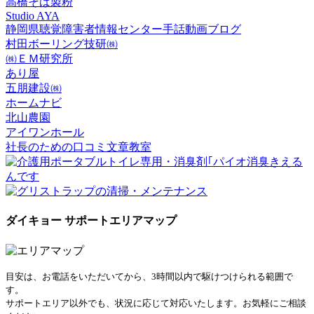
高橋そば製粉
Studio AYA
静岡県聴覚障害者情報センター手話動画ブログ
村田ボーリング技研㈱
㈱ＥＭ研究所
あり屋
五朋建設㈱
ホームナビ
北山農園
アイワンホール
社長のための口コミ文章教室
ダイキョー サポートエリアマップ
目安は、お電話をいただいてから、3時間以内で駆けつけられる範囲で
す。
サポートエリア以外でも、状況に応じて対応いたします。お気軽にご相談