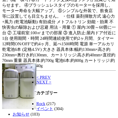
らせます。 ④ブラッシュレスタイプのモーターを採用し、
モーター寿命を大幅アップ。 ⑤シンプルな外装で、飲食店
等に設置しても目立ちません。 ・仕様 薬剤揮散方式 遠心力
+風力 (乾電池駆動) 有効成分 メトフルトリン 効能・効果 不
快害虫の駆除および忌避 用法・用量 ① 屋内:30畳～60畳に一
台 ② 工場前室:100㎥までの部屋 ③ 進入防止:屋内ドア付近に
1台 使用期間・時間 24時間連続使用で約2ヶ月間、タイマー
12時間ON/OFFで約4ヶ月、延べ1500時間 電源 単一アルカリ
乾電池6本 (定格4.5V) 大きさ 器具本体:幅約130mm×高さ約
230mm×奥行き約130mm、カートリッジ:高さ約40mm×直径約
70mm 重量 器具本体:約700g 電池6本:約800g カートリッジ:約
40g
< PREV
NEXT >
カテゴリー
Rock
(217)
イベント
(304)
お知らせ
(103)