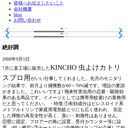
皆様へお伝えしたいこと
会社概要
blog
お問い合わせ
絶好調
2008年9月1日
KINCHO 虫よけカトリ
7月に某工場に販売した
スプロ用
がいい仕事してくれました。先月のモニタリ
ング結果で、前月より捕獲数が60～70%減です。増設の要請
がきました。これいいですよ! 飛来性害虫用の忌避・駆除効
果のある商品です。イメージとしては携帯用蚊避けの業務用
だと思ってください。 ・特徴 ①有効成分はピレスロイド系
メトフルトリンで家庭用電気蚊とりにも広く使われ、 安定
した揮散の為安全性が高く、臭い・刺激性はありません。
②壁に固定、フロアーの角に設置、受付カウンター等に設
置。(縦・横可) ③カートリッジ交換時はランプが点滅して知