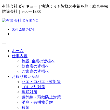
有限会社ダイキョー｜快適よりも皆様の幸福を願う総合害虫
防除会社
｜9:00～18:00
054-238-7474
ホーム
仕事内容
施設･企業の皆様へ
飲食店の皆様へ
ご家庭の皆様へ
お取り扱い商品
ハエ・コバエ・蚊対策
ゴキブリ対策
鳥類対策
紫外線・飛散防止対策
消臭・有機物分解
殺菌