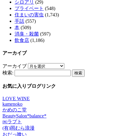
シロアリ
(29)
プライベート
(548)
住まいの害虫
(1,743)
手話
(557)
本
(509)
消臭・殺菌
(597)
飲食店
(1,186)
アーカイブ
アーカイブ
検索:
お気に入りブログリンク
LOVE WINE
kamenoko
かめのこ堂
BeautySalon*balance*
㈱ラプト
(有)岡むら浪漫
おだっ喰い