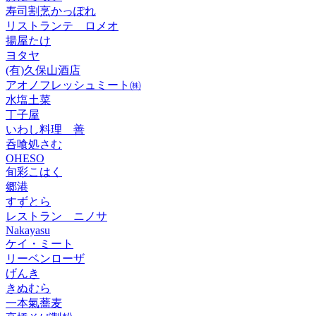
寿司割烹かっぽれ
リストランテ ロメオ
揚屋たけ
ヨタヤ
(有)久保山酒店
アオノフレッシュミート㈱
水塩土菜
丁子屋
いわし料理 善
呑喰処さむ
OHESO
旬彩こはく
郷港
すずとら
レストラン ニノサ
Nakayasu
ケイ・ミート
リーベンローザ
げんき
きぬむら
一本氣蕎麦