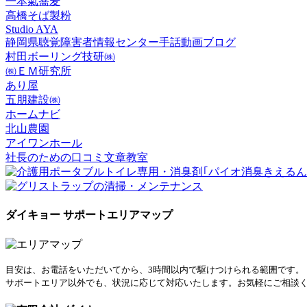
一本氣蕎麦
高橋そば製粉
Studio AYA
静岡県聴覚障害者情報センター手話動画ブログ
村田ボーリング技研㈱
㈱ＥＭ研究所
あり屋
五朋建設㈱
ホームナビ
北山農園
アイワンホール
社長のための口コミ文章教室
ダイキョー サポートエリアマップ
目安は、お電話をいただいてから、3時間以内で駆けつけられる範囲です。
サポートエリア以外でも、状況に応じて対応いたします。お気軽にご相談