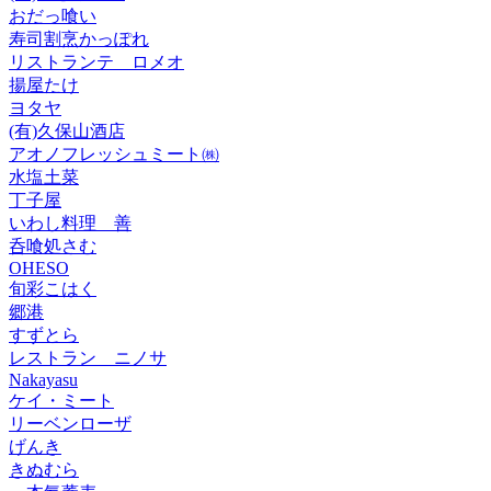
おだっ喰い
寿司割烹かっぽれ
リストランテ ロメオ
揚屋たけ
ヨタヤ
(有)久保山酒店
アオノフレッシュミート㈱
水塩土菜
丁子屋
いわし料理 善
呑喰処さむ
OHESO
旬彩こはく
郷港
すずとら
レストラン ニノサ
Nakayasu
ケイ・ミート
リーベンローザ
げんき
きぬむら