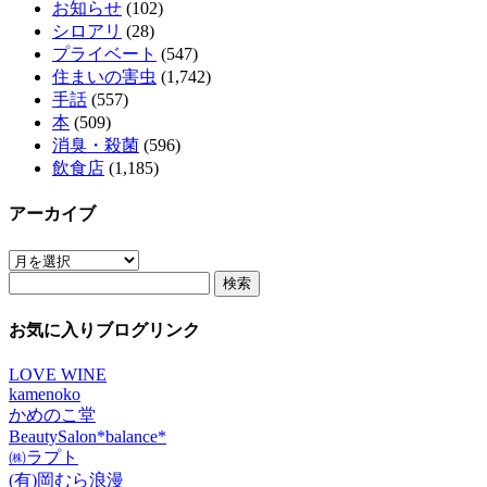
お知らせ
(102)
シロアリ
(28)
プライベート
(547)
住まいの害虫
(1,742)
手話
(557)
本
(509)
消臭・殺菌
(596)
飲食店
(1,185)
アーカイブ
ア
検
ー
索:
カ
イ
お気に入りブログリンク
ブ
LOVE WINE
kamenoko
かめのこ堂
BeautySalon*balance*
㈱ラプト
(有)岡むら浪漫