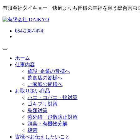
有限会社ダイキョー｜快適よりも皆様の幸福を願う総合害虫
054-238-7474
ホーム
仕事内容
施設･企業の皆様へ
飲食店の皆様へ
ご家庭の皆様へ
お取り扱い商品
ハエ・コバエ・蚊対策
ゴキブリ対策
鳥類対策
紫外線・飛散防止対策
消臭・有機物分解
殺菌
皆様へお伝えしたいこと