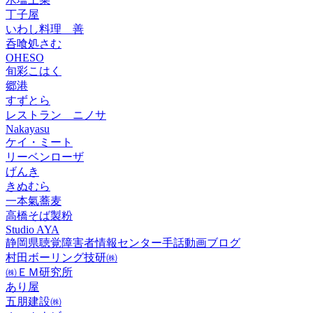
丁子屋
いわし料理 善
呑喰処さむ
OHESO
旬彩こはく
郷港
すずとら
レストラン ニノサ
Nakayasu
ケイ・ミート
リーベンローザ
げんき
きぬむら
一本氣蕎麦
高橋そば製粉
Studio AYA
静岡県聴覚障害者情報センター手話動画ブログ
村田ボーリング技研㈱
㈱ＥＭ研究所
あり屋
五朋建設㈱