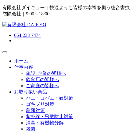
有限会社ダイキョー｜快適よりも皆様の幸福を願う総合害虫
防除会社
｜9:00～18:00
054-238-7474
ホーム
仕事内容
施設･企業の皆様へ
飲食店の皆様へ
ご家庭の皆様へ
お取り扱い商品
ハエ・コバエ・蚊対策
ゴキブリ対策
鳥類対策
紫外線・飛散防止対策
消臭・有機物分解
殺菌