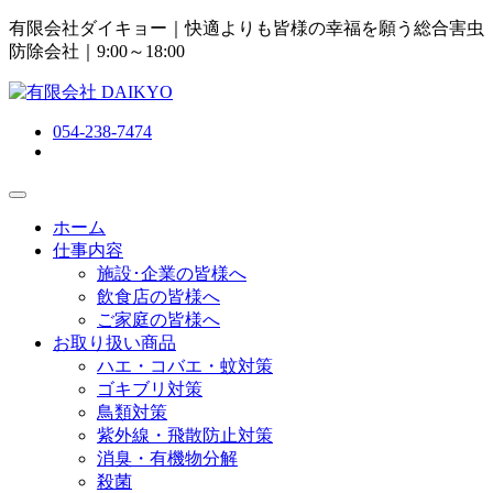
有限会社ダイキョー｜快適よりも皆様の幸福を願う総合害虫
防除会社
｜9:00～18:00
054-238-7474
ホーム
仕事内容
施設･企業の皆様へ
飲食店の皆様へ
ご家庭の皆様へ
お取り扱い商品
ハエ・コバエ・蚊対策
ゴキブリ対策
鳥類対策
紫外線・飛散防止対策
消臭・有機物分解
殺菌