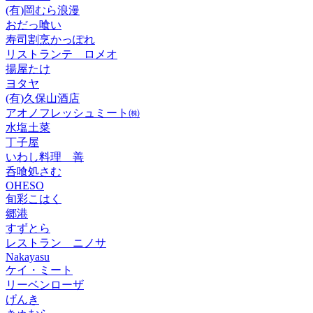
(有)岡むら浪漫
おだっ喰い
寿司割烹かっぽれ
リストランテ ロメオ
揚屋たけ
ヨタヤ
(有)久保山酒店
アオノフレッシュミート㈱
水塩土菜
丁子屋
いわし料理 善
呑喰処さむ
OHESO
旬彩こはく
郷港
すずとら
レストラン ニノサ
Nakayasu
ケイ・ミート
リーベンローザ
げんき