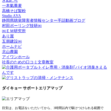
きぬむら
一本氣蕎麦
高橋そば製粉
Studio AYA
静岡県聴覚障害者情報センター手話動画ブログ
村田ボーリング技研㈱
㈱ＥＭ研究所
あり屋
五朋建設㈱
ホームナビ
北山農園
アイワンホール
社長のための口コミ文章教室
ダイキョー サポートエリアマップ
目安は、お電話をいただいてから、3時間以内で駆けつけられる範囲で