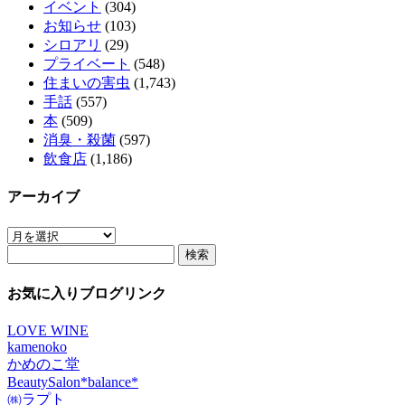
イベント
(304)
お知らせ
(103)
シロアリ
(29)
プライベート
(548)
住まいの害虫
(1,743)
手話
(557)
本
(509)
消臭・殺菌
(597)
飲食店
(1,186)
アーカイブ
ア
検
ー
索:
カ
イ
お気に入りブログリンク
ブ
LOVE WINE
kamenoko
かめのこ堂
BeautySalon*balance*
㈱ラプト