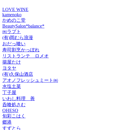
LOVE WINE
kamenoko
かめのこ堂
BeautySalon*balance*
㈱ラプト
(有)岡むら浪漫
おだっ喰い
寿司割烹かっぽれ
リストランテ ロメオ
揚屋たけ
ヨタヤ
(有)久保山酒店
アオノフレッシュミート㈱
水塩土菜
丁子屋
いわし料理 善
呑喰処さむ
OHESO
旬彩こはく
郷港
すずとら