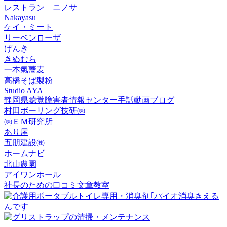
レストラン ニノサ
Nakayasu
ケイ・ミート
リーベンローザ
げんき
きぬむら
一本氣蕎麦
高橋そば製粉
Studio AYA
静岡県聴覚障害者情報センター手話動画ブログ
村田ボーリング技研㈱
㈱ＥＭ研究所
あり屋
五朋建設㈱
ホームナビ
北山農園
アイワンホール
社長のための口コミ文章教室