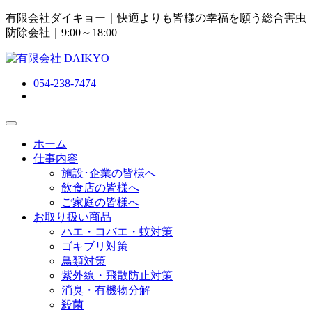
有限会社ダイキョー｜快適よりも皆様の幸福を願う総合害虫
防除会社
｜9:00～18:00
054-238-7474
ホーム
仕事内容
施設･企業の皆様へ
飲食店の皆様へ
ご家庭の皆様へ
お取り扱い商品
ハエ・コバエ・蚊対策
ゴキブリ対策
鳥類対策
紫外線・飛散防止対策
消臭・有機物分解
殺菌