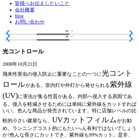
皆様へお伝えしたいこと
会社概要
blog
お問い合わせ
光コントロール
2008年10月21日
光コント
飛来性害虫の侵入防止に重要なことの一つに
ロール
紫外線
がある。室内灯や外灯から発せられる
(UV)
に害虫が集る性質がある。内部へ侵入する原因であ
る。侵入を軽減させるためには単純に紫外線をカットすれば
いい。色んな商品が発売されています。特に店舗レベルの比
UVカットフィルム
較的小さい建屋なら、
がお勧
め。ランニングコスト的にもたいへん有利ではないでしょう
か?色んな長さにカットでき、紫外線も99%カット。是非、