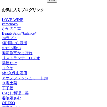
索:
カ
イ
お気に入りブログリンク
ブ
LOVE WINE
kamenoko
かめのこ堂
BeautySalon*balance*
㈱ラプト
(有)岡むら浪漫
おだっ喰い
寿司割烹かっぽれ
リストランテ ロメオ
揚屋たけ
ヨタヤ
(有)久保山酒店
アオノフレッシュミート㈱
水塩土菜
丁子屋
いわし料理 善
呑喰処さむ
OHESO