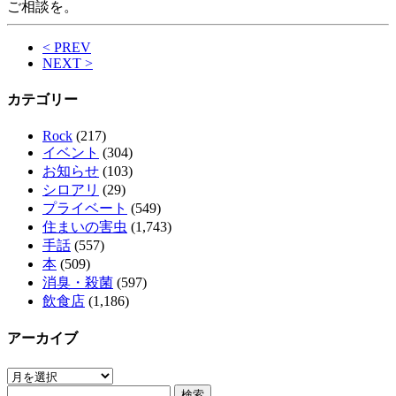
ご相談を。
< PREV
NEXT >
カテゴリー
Rock
(217)
イベント
(304)
お知らせ
(103)
シロアリ
(29)
プライベート
(549)
住まいの害虫
(1,743)
手話
(557)
本
(509)
消臭・殺菌
(597)
飲食店
(1,186)
アーカイブ
ア
検
ー