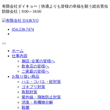
有限会社ダイキョー｜快適よりも皆様の幸福を願う総合害虫
防除会社
｜9:00～18:00
054-238-7474
ホーム
仕事内容
施設･企業の皆様へ
飲食店の皆様へ
ご家庭の皆様へ
お取り扱い商品
ハエ・コバエ・蚊対策
ゴキブリ対策
鳥類対策
紫外線・飛散防止対策
消臭・有機物分解
殺菌