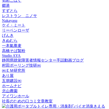
旬彩こはく
郷港
すずとら
レストラン ニノサ
Nakayasu
ケイ・ミート
リーベンローザ
げんき
きぬむら
一本氣蕎麦
高橋そば製粉
Studio AYA
静岡県聴覚障害者情報センター手話動画ブログ
村田ボーリング技研㈱
㈱ＥＭ研究所
あり屋
五朋建設㈱
ホームナビ
北山農園
アイワンホール
社長のための口コミ文章教室