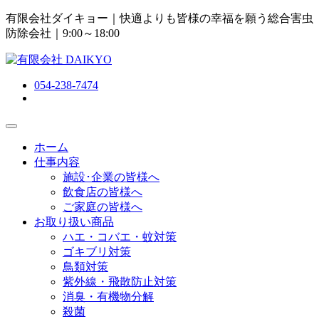
有限会社ダイキョー｜快適よりも皆様の幸福を願う総合害虫
防除会社
｜9:00～18:00
054-238-7474
ホーム
仕事内容
施設･企業の皆様へ
飲食店の皆様へ
ご家庭の皆様へ
お取り扱い商品
ハエ・コバエ・蚊対策
ゴキブリ対策
鳥類対策
紫外線・飛散防止対策
消臭・有機物分解
殺菌