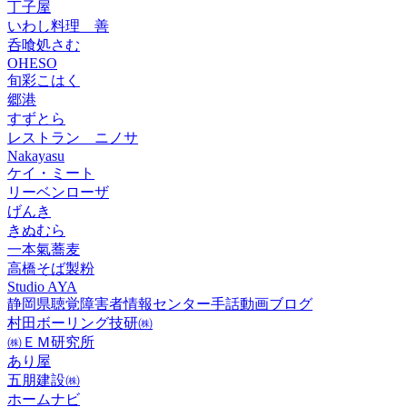
丁子屋
いわし料理 善
呑喰処さむ
OHESO
旬彩こはく
郷港
すずとら
レストラン ニノサ
Nakayasu
ケイ・ミート
リーベンローザ
げんき
きぬむら
一本氣蕎麦
高橋そば製粉
Studio AYA
静岡県聴覚障害者情報センター手話動画ブログ
村田ボーリング技研㈱
㈱ＥＭ研究所
あり屋
五朋建設㈱
ホームナビ