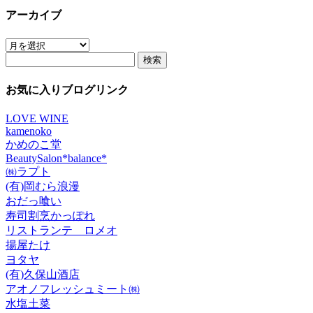
アーカイブ
ア
検
ー
索:
カ
イ
お気に入りブログリンク
ブ
LOVE WINE
kamenoko
かめのこ堂
BeautySalon*balance*
㈱ラプト
(有)岡むら浪漫
おだっ喰い
寿司割烹かっぽれ
リストランテ ロメオ
揚屋たけ
ヨタヤ
(有)久保山酒店
アオノフレッシュミート㈱
水塩土菜