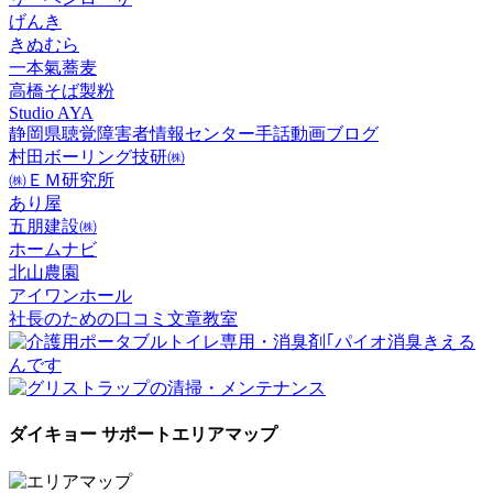
げんき
きぬむら
一本氣蕎麦
高橋そば製粉
Studio AYA
静岡県聴覚障害者情報センター手話動画ブログ
村田ボーリング技研㈱
㈱ＥＭ研究所
あり屋
五朋建設㈱
ホームナビ
北山農園
アイワンホール
社長のための口コミ文章教室
ダイキョー サポートエリアマップ