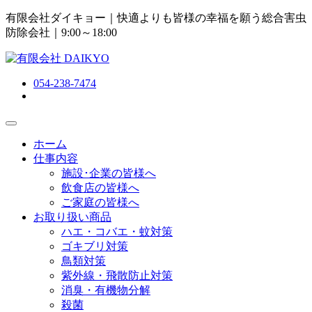
有限会社ダイキョー｜快適よりも皆様の幸福を願う総合害虫
防除会社
｜9:00～18:00
054-238-7474
ホーム
仕事内容
施設･企業の皆様へ
飲食店の皆様へ
ご家庭の皆様へ
お取り扱い商品
ハエ・コバエ・蚊対策
ゴキブリ対策
鳥類対策
紫外線・飛散防止対策
消臭・有機物分解
殺菌