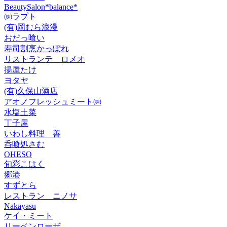
BeautySalon*balance*
㈱ラプト
(有)岡むら浪漫
おだっ喰い
寿司割烹かっぽれ
リストランテ ロメオ
揚屋たけ
ヨタヤ
(有)久保山酒店
アオノフレッシュミート㈱
水塩土菜
丁子屋
いわし料理 善
呑喰処さむ
OHESO
旬彩こはく
郷港
すずとら
レストラン ニノサ
Nakayasu
ケイ・ミート
リーベンローザ