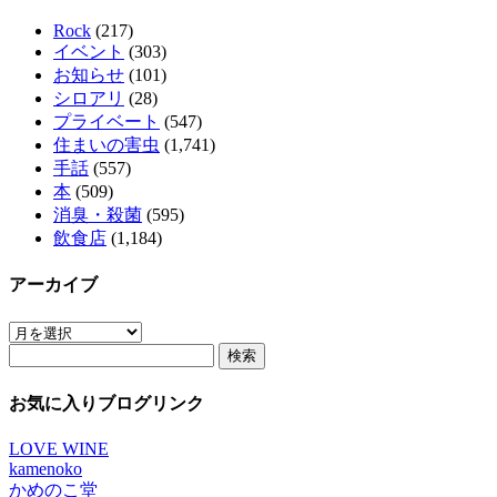
Rock
(217)
イベント
(303)
お知らせ
(101)
シロアリ
(28)
プライベート
(547)
住まいの害虫
(1,741)
手話
(557)
本
(509)
消臭・殺菌
(595)
飲食店
(1,184)
アーカイブ
ア
検
ー
索:
カ
イ
お気に入りブログリンク
ブ
LOVE WINE
kamenoko
かめのこ堂