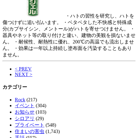
・ハトの習性を研究し、ハトを
傷つけずに追い払います。 ・ベタベタした不快感と特殊成
分(カプサイシン、メントール)がハトを寄せつけません。 ・
器具やネット等の取り付けと違い、建物の美観を損ないませ
ん。 ・耐候性、耐熱性に優れ、200℃の高温でも流出しませ
ん。 ・効果は一年以上持続し塗布面を汚染することもあり
ません。
< PREV
NEXT >
カテゴリー
Rock
(217)
イベント
(304)
お知らせ
(103)
シロアリ
(29)
プライベート
(548)
住まいの害虫
(1,743)
手話
(557)