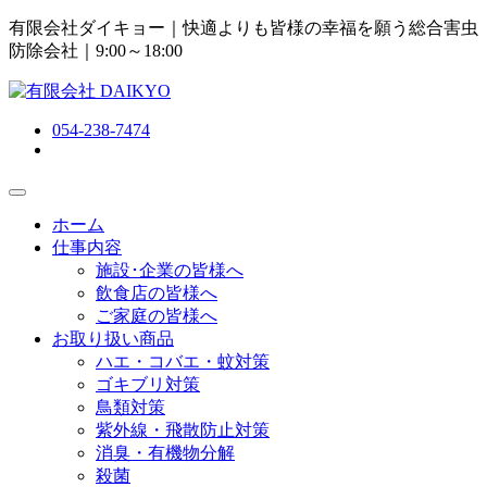
有限会社ダイキョー｜快適よりも皆様の幸福を願う総合害虫
防除会社
｜9:00～18:00
054-238-7474
ホーム
仕事内容
施設･企業の皆様へ
飲食店の皆様へ
ご家庭の皆様へ
お取り扱い商品
ハエ・コバエ・蚊対策
ゴキブリ対策
鳥類対策
紫外線・飛散防止対策
消臭・有機物分解
殺菌