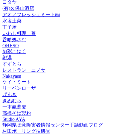
ヨタヤ
(有)久保山酒店
アオノフレッシュミート㈱
水塩土菜
丁子屋
いわし料理 善
呑喰処さむ
OHESO
旬彩こはく
郷港
すずとら
レストラン ニノサ
Nakayasu
ケイ・ミート
リーベンローザ
げんき
きぬむら
一本氣蕎麦
高橋そば製粉
Studio AYA
静岡県聴覚障害者情報センター手話動画ブログ
村田ボーリング技研㈱