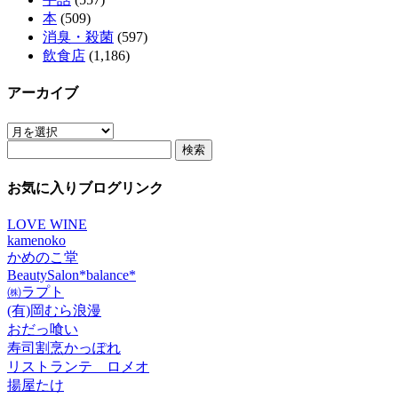
本
(509)
消臭・殺菌
(597)
飲食店
(1,186)
アーカイブ
ア
検
ー
索:
カ
イ
お気に入りブログリンク
ブ
LOVE WINE
kamenoko
かめのこ堂
BeautySalon*balance*
㈱ラプト
(有)岡むら浪漫
おだっ喰い
寿司割烹かっぽれ
リストランテ ロメオ
揚屋たけ