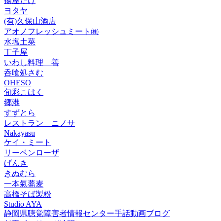
揚屋たけ
ヨタヤ
(有)久保山酒店
アオノフレッシュミート㈱
水塩土菜
丁子屋
いわし料理 善
呑喰処さむ
OHESO
旬彩こはく
郷港
すずとら
レストラン ニノサ
Nakayasu
ケイ・ミート
リーベンローザ
げんき
きぬむら
一本氣蕎麦
高橋そば製粉
Studio AYA
静岡県聴覚障害者情報センター手話動画ブログ