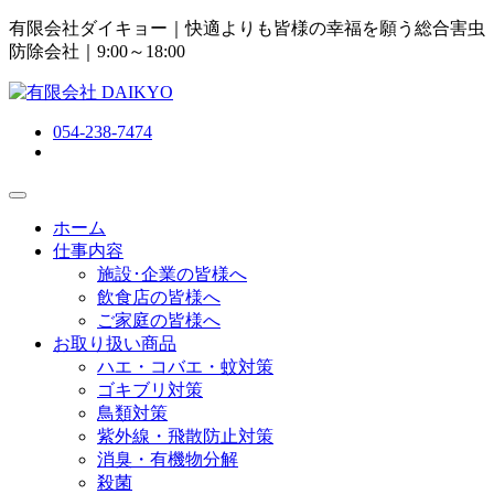
有限会社ダイキョー｜快適よりも皆様の幸福を願う総合害虫
防除会社
｜9:00～18:00
054-238-7474
ホーム
仕事内容
施設･企業の皆様へ
飲食店の皆様へ
ご家庭の皆様へ
お取り扱い商品
ハエ・コバエ・蚊対策
ゴキブリ対策
鳥類対策
紫外線・飛散防止対策
消臭・有機物分解
殺菌