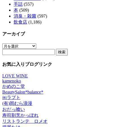
手話
(557)
本
(509)
消臭・殺菌
(597)
飲食店
(1,186)
アーカイブ
ア
検
ー
索:
カ
イ
お気に入りブログリンク
ブ
LOVE WINE
kamenoko
かめのこ堂
BeautySalon*balance*
㈱ラプト
(有)岡むら浪漫
おだっ喰い
寿司割烹かっぽれ
リストランテ ロメオ