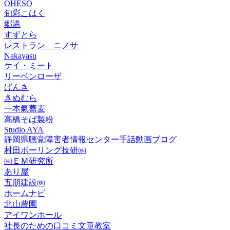
OHESO
旬彩こはく
郷港
すずとら
レストラン ニノサ
Nakayasu
ケイ・ミート
リーベンローザ
げんき
きぬむら
一本氣蕎麦
高橋そば製粉
Studio AYA
静岡県聴覚障害者情報センター手話動画ブログ
村田ボーリング技研㈱
㈱ＥＭ研究所
あり屋
五朋建設㈱
ホームナビ
北山農園
アイワンホール
社長のための口コミ文章教室