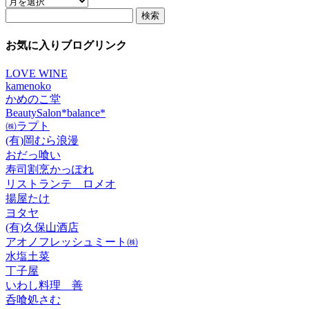
ア
検
ー
索:
カ
イ
お気に入りブログリンク
ブ
LOVE WINE
kamenoko
かめのこ堂
BeautySalon*balance*
㈱ラプト
(有)岡むら浪漫
おだっ喰い
寿司割烹かっぽれ
リストランテ ロメオ
揚屋たけ
ヨタヤ
(有)久保山酒店
アオノフレッシュミート㈱
水塩土菜
丁子屋
いわし料理 善
呑喰処さむ