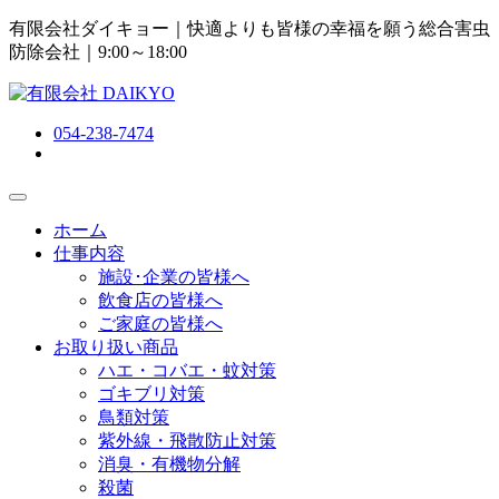
有限会社ダイキョー｜快適よりも皆様の幸福を願う総合害虫
防除会社
｜9:00～18:00
054-238-7474
ホーム
仕事内容
施設･企業の皆様へ
飲食店の皆様へ
ご家庭の皆様へ
お取り扱い商品
ハエ・コバエ・蚊対策
ゴキブリ対策
鳥類対策
紫外線・飛散防止対策
消臭・有機物分解
殺菌