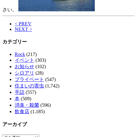
さい。
< PREV
NEXT >
カテゴリー
Rock
(217)
イベント
(303)
お知らせ
(102)
シロアリ
(28)
プライベート
(547)
住まいの害虫
(1,742)
手話
(557)
本
(509)
消臭・殺菌
(596)
飲食店
(1,185)
アーカイブ