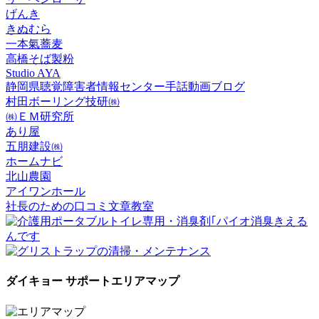
げんき
きぬむら
一本氣蕎麦
高橋そば製粉
Studio AYA
静岡県聴覚障害者情報センター手話動画ブログ
村田ボーリング技研㈱
㈱ＥＭ研究所
あり屋
五朋建設㈱
ホームナビ
北山農園
アイワンホール
社長のための口コミ文章教室
ダイキョー サポートエリアマップ