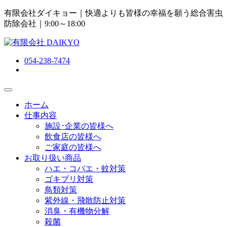
有限会社ダイキョー｜快適よりも皆様の幸福を願う総合害虫
防除会社
｜9:00～18:00
054-238-7474
ホーム
仕事内容
施設･企業の皆様へ
飲食店の皆様へ
ご家庭の皆様へ
お取り扱い商品
ハエ・コバエ・蚊対策
ゴキブリ対策
鳥類対策
紫外線・飛散防止対策
消臭・有機物分解
殺菌