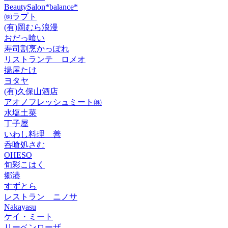
BeautySalon*balance*
㈱ラプト
(有)岡むら浪漫
おだっ喰い
寿司割烹かっぽれ
リストランテ ロメオ
揚屋たけ
ヨタヤ
(有)久保山酒店
アオノフレッシュミート㈱
水塩土菜
丁子屋
いわし料理 善
呑喰処さむ
OHESO
旬彩こはく
郷港
すずとら
レストラン ニノサ
Nakayasu
ケイ・ミート
リーベンローザ