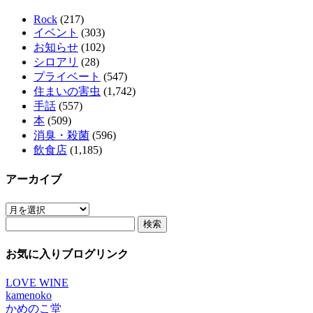
Rock
(217)
イベント
(303)
お知らせ
(102)
シロアリ
(28)
プライベート
(547)
住まいの害虫
(1,742)
手話
(557)
本
(509)
消臭・殺菌
(596)
飲食店
(1,185)
アーカイブ
ア
検
ー
索:
カ
イ
お気に入りブログリンク
ブ
LOVE WINE
kamenoko
かめのこ堂