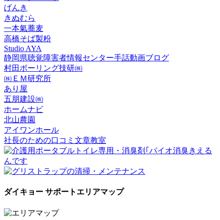
げんき
きぬむら
一本氣蕎麦
高橋そば製粉
Studio AYA
静岡県聴覚障害者情報センター手話動画ブログ
村田ボーリング技研㈱
㈱ＥＭ研究所
あり屋
五朋建設㈱
ホームナビ
北山農園
アイワンホール
社長のための口コミ文章教室
ダイキョー サポートエリアマップ