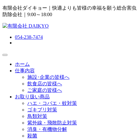
有限会社ダイキョー｜快適よりも皆様の幸福を願う総合害虫
防除会社
｜9:00～18:00
054-238-7474
ホーム
仕事内容
施設･企業の皆様へ
飲食店の皆様へ
ご家庭の皆様へ
お取り扱い商品
ハエ・コバエ・蚊対策
ゴキブリ対策
鳥類対策
紫外線・飛散防止対策
消臭・有機物分解
殺菌