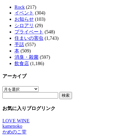
Rock
(217)
イベント
(304)
お知らせ
(103)
シロアリ
(29)
プライベート
(548)
住まいの害虫
(1,743)
手話
(557)
本
(509)
消臭・殺菌
(597)
飲食店
(1,186)
アーカイブ
ア
検
ー
索:
カ
イ
お気に入りブログリンク
ブ
LOVE WINE
kamenoko
かめのこ堂