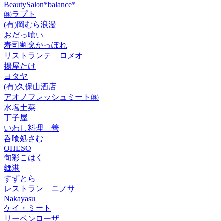
BeautySalon*balance*
㈱ラプト
(有)岡むら浪漫
おだっ喰い
寿司割烹かっぽれ
リストランテ ロメオ
揚屋たけ
ヨタヤ
(有)久保山酒店
アオノフレッシュミート㈱
水塩土菜
丁子屋
いわし料理 善
呑喰処さむ
OHESO
旬彩こはく
郷港
すずとら
レストラン ニノサ
Nakayasu
ケイ・ミート
リーベンローザ