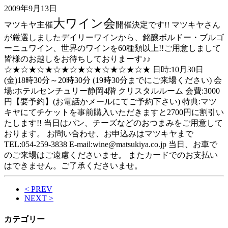
2009年9月13日
大ワイン会
マツキヤ主催
開催決定です!! マツキヤさん
が厳選しましたデイリーワインから、銘醸ボルドー・ブルゴ
ーニュワイン、世界のワインを60種類以上!!ご用意しまして
皆様のお越しをお待ちしておりまーす♪♪
☆★☆★☆★☆★☆★☆★☆★☆★☆★ 日時:10月30日
(金)18時30分～20時30分 (19時30分までにご来場ください) 会
場:ホテルセンチュリー静岡4階 クリスタルルーム 会費:3000
円【要予約】(お電話かメールにてご予約下さい) 特典:マツ
キヤにてチケットを事前購入いただきますと2700円に割引い
たします!! 当日はパン、チーズなどのおつまみをご用意して
おります。 お問い合わせ、お申込みはマツキヤまで
TEL:054-259-3838 E-mail:wine@matsukiya.co.jp 当日、お車で
のご来場はご遠慮くださいませ。 またカードでのお支払い
はできません。ご了承くださいませ。
< PREV
NEXT >
カテゴリー