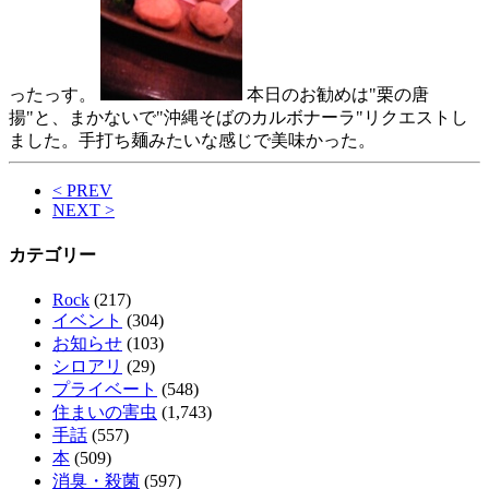
ったっす。
本日のお勧めは"栗の唐
揚"と、まかないで"沖縄そばのカルボナーラ"リクエストし
ました。手打ち麺みたいな感じで美味かった。
< PREV
NEXT >
カテゴリー
Rock
(217)
イベント
(304)
お知らせ
(103)
シロアリ
(29)
プライベート
(548)
住まいの害虫
(1,743)
手話
(557)
本
(509)
消臭・殺菌
(597)