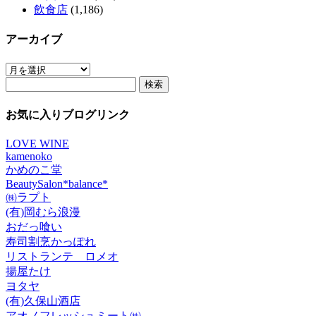
飲食店
(1,186)
アーカイブ
ア
検
ー
索:
カ
イ
お気に入りブログリンク
ブ
LOVE WINE
kamenoko
かめのこ堂
BeautySalon*balance*
㈱ラプト
(有)岡むら浪漫
おだっ喰い
寿司割烹かっぽれ
リストランテ ロメオ
揚屋たけ
ヨタヤ
(有)久保山酒店
アオノフレッシュミート㈱