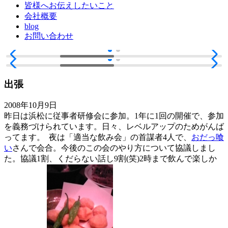
皆様へお伝えしたいこと
会社概要
blog
お問い合わせ
出張
2008年10月9日
昨日は浜松に従事者研修会に参加。1年に1回の開催で、参加
を義務づけられています。日々、レベルアップのためがんば
ってます。
夜は「適当な飲み会」の首謀者4人で、
おだっ喰
い
さんで会合。今後のこの会のやり方について協議しまし
た。協議1割、くだらない話し9割(笑)2時まで飲んで楽しか