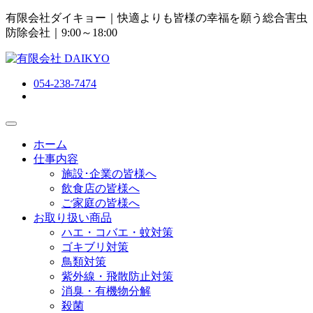
有限会社ダイキョー｜快適よりも皆様の幸福を願う総合害虫
防除会社
｜9:00～18:00
054-238-7474
ホーム
仕事内容
施設･企業の皆様へ
飲食店の皆様へ
ご家庭の皆様へ
お取り扱い商品
ハエ・コバエ・蚊対策
ゴキブリ対策
鳥類対策
紫外線・飛散防止対策
消臭・有機物分解
殺菌