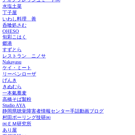
水塩土菜
丁子屋
いわし料理 善
呑喰処さむ
OHESO
旬彩こはく
郷港
すずとら
レストラン ニノサ
Nakayasu
ケイ・ミート
リーベンローザ
げんき
きぬむら
一本氣蕎麦
高橋そば製粉
Studio AYA
静岡県聴覚障害者情報センター手話動画ブログ
村田ボーリング技研㈱
㈱ＥＭ研究所
あり屋