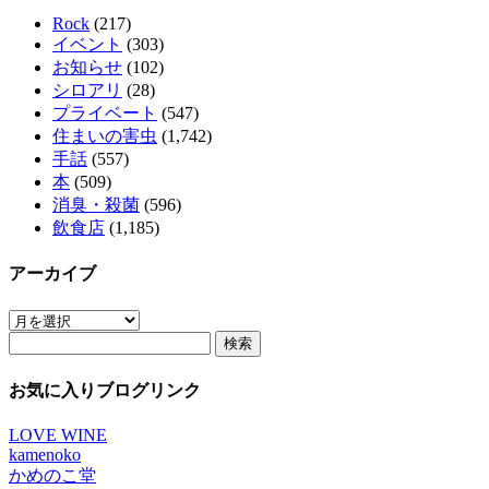
Rock
(217)
イベント
(303)
お知らせ
(102)
シロアリ
(28)
プライベート
(547)
住まいの害虫
(1,742)
手話
(557)
本
(509)
消臭・殺菌
(596)
飲食店
(1,185)
アーカイブ
ア
検
ー
索:
カ
イ
お気に入りブログリンク
ブ
LOVE WINE
kamenoko
かめのこ堂