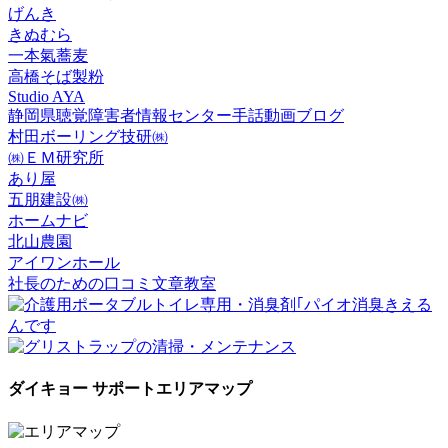
げんき
きぬむら
一本氣蕎麦
高橋そば製粉
Studio AYA
静岡県聴覚障害者情報センター手話動画ブログ
村田ボーリング技研㈱
㈱ＥＭ研究所
あり屋
五朋建設㈱
ホームナビ
北山農園
アイワンホール
社長のための口コミ文章教室
ダイキョー サポートエリアマップ