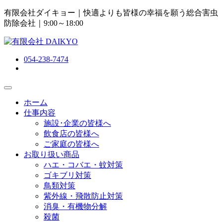
有限会社ダイキョー｜快適よりも皆様の幸福を願う総合害虫
防除会社
｜9:00～18:00
054-238-7474
ホーム
仕事内容
施設･企業の皆様へ
飲食店の皆様へ
ご家庭の皆様へ
お取り扱い商品
ハエ・コバエ・蚊対策
ゴキブリ対策
鳥類対策
紫外線・飛散防止対策
消臭・有機物分解
殺菌