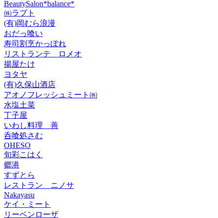
BeautySalon*balance*
㈱ラプト
(有)岡むら浪漫
おだっ喰い
寿司割烹かっぽれ
リストランテ ロメオ
揚屋たけ
ヨタヤ
(有)久保山酒店
アオノフレッシュミート㈱
水塩土菜
丁子屋
いわし料理 善
呑喰処さむ
OHESO
旬彩こはく
郷港
すずとら
レストラン ニノサ
Nakayasu
ケイ・ミート
リーベンローザ