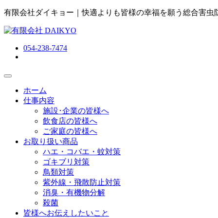
有限会社ダイキョー｜快適よりも皆様の幸福を願う総合害虫
054-238-7474
ホーム
仕事内容
施設･企業の皆様へ
飲食店の皆様へ
ご家庭の皆様へ
お取り扱い商品
ハエ・コバエ・蚊対策
ゴキブリ対策
鳥類対策
紫外線・飛散防止対策
消臭・有機物分解
殺菌
皆様へお伝えしたいこと