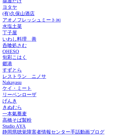
揚屋たけ
ヨタヤ
(有)久保山酒店
アオノフレッシュミート㈱
水塩土菜
丁子屋
いわし料理 善
呑喰処さむ
OHESO
旬彩こはく
郷港
すずとら
レストラン ニノサ
Nakayasu
ケイ・ミート
リーベンローザ
げんき
きぬむら
一本氣蕎麦
高橋そば製粉
Studio AYA
静岡県聴覚障害者情報センター手話動画ブログ