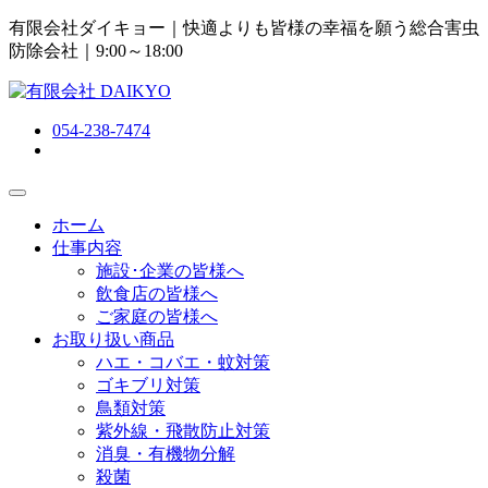
有限会社ダイキョー｜快適よりも皆様の幸福を願う総合害虫
防除会社
｜9:00～18:00
054-238-7474
ホーム
仕事内容
施設･企業の皆様へ
飲食店の皆様へ
ご家庭の皆様へ
お取り扱い商品
ハエ・コバエ・蚊対策
ゴキブリ対策
鳥類対策
紫外線・飛散防止対策
消臭・有機物分解
殺菌