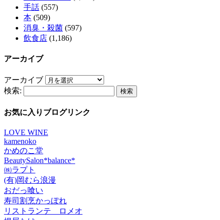
手話
(557)
本
(509)
消臭・殺菌
(597)
飲食店
(1,186)
アーカイブ
アーカイブ
検索:
お気に入りブログリンク
LOVE WINE
kamenoko
かめのこ堂
BeautySalon*balance*
㈱ラプト
(有)岡むら浪漫
おだっ喰い
寿司割烹かっぽれ
リストランテ ロメオ