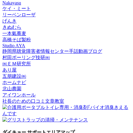
Nakayasu
ケイ・ミート
リーベンローザ
げんき
きぬむら
一本氣蕎麦
高橋そば製粉
Studio AYA
静岡県聴覚障害者情報センター手話動画ブログ
村田ボーリング技研㈱
㈱ＥＭ研究所
あり屋
五朋建設㈱
ホームナビ
北山農園
アイワンホール
社長のための口コミ文章教室
ダイキョー サポートエリアマップ