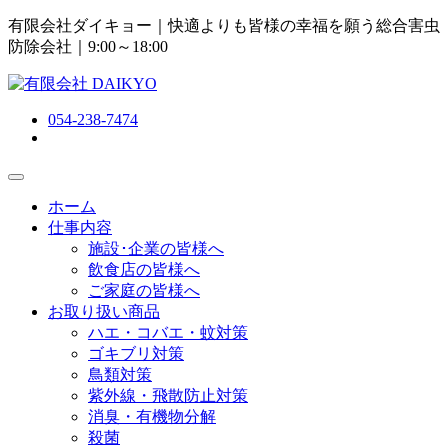
有限会社ダイキョー｜快適よりも皆様の幸福を願う総合害虫
防除会社
｜9:00～18:00
054-238-7474
ホーム
仕事内容
施設･企業の皆様へ
飲食店の皆様へ
ご家庭の皆様へ
お取り扱い商品
ハエ・コバエ・蚊対策
ゴキブリ対策
鳥類対策
紫外線・飛散防止対策
消臭・有機物分解
殺菌