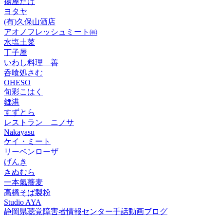
揚屋たけ
ヨタヤ
(有)久保山酒店
アオノフレッシュミート㈱
水塩土菜
丁子屋
いわし料理 善
呑喰処さむ
OHESO
旬彩こはく
郷港
すずとら
レストラン ニノサ
Nakayasu
ケイ・ミート
リーベンローザ
げんき
きぬむら
一本氣蕎麦
高橋そば製粉
Studio AYA
静岡県聴覚障害者情報センター手話動画ブログ