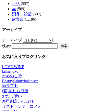
手話
(557)
本
(509)
消臭・殺菌
(597)
飲食店
(1,186)
アーカイブ
アーカイブ
検索:
お気に入りブログリンク
LOVE WINE
kamenoko
かめのこ堂
BeautySalon*balance*
㈱ラプト
(有)岡むら浪漫
おだっ喰い
寿司割烹かっぽれ
リストランテ ロメオ