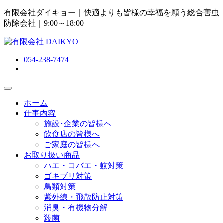
有限会社ダイキョー｜快適よりも皆様の幸福を願う総合害虫
防除会社
｜9:00～18:00
054-238-7474
ホーム
仕事内容
施設･企業の皆様へ
飲食店の皆様へ
ご家庭の皆様へ
お取り扱い商品
ハエ・コバエ・蚊対策
ゴキブリ対策
鳥類対策
紫外線・飛散防止対策
消臭・有機物分解
殺菌