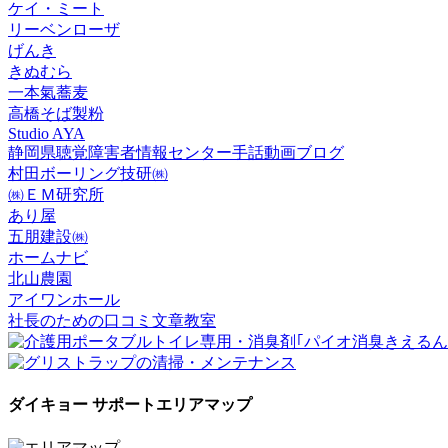
ケイ・ミート
リーベンローザ
げんき
きぬむら
一本氣蕎麦
高橋そば製粉
Studio AYA
静岡県聴覚障害者情報センター手話動画ブログ
村田ボーリング技研㈱
㈱ＥＭ研究所
あり屋
五朋建設㈱
ホームナビ
北山農園
アイワンホール
社長のための口コミ文章教室
ダイキョー サポートエリアマップ