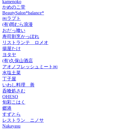
kamenoko
かめのこ堂
BeautySalon*balance*
㈱ラプト
(有)岡むら浪漫
おだっ喰い
寿司割烹かっぽれ
リストランテ ロメオ
揚屋たけ
ヨタヤ
(有)久保山酒店
アオノフレッシュミート㈱
水塩土菜
丁子屋
いわし料理 善
呑喰処さむ
OHESO
旬彩こはく
郷港
すずとら
レストラン ニノサ
Nakayasu