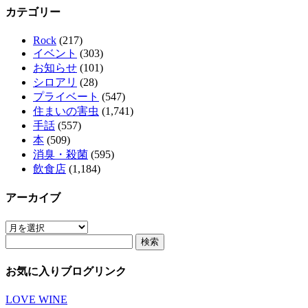
カテゴリー
Rock
(217)
イベント
(303)
お知らせ
(101)
シロアリ
(28)
プライベート
(547)
住まいの害虫
(1,741)
手話
(557)
本
(509)
消臭・殺菌
(595)
飲食店
(1,184)
アーカイブ
ア
検
ー
索:
カ
イ
お気に入りブログリンク
ブ
LOVE WINE