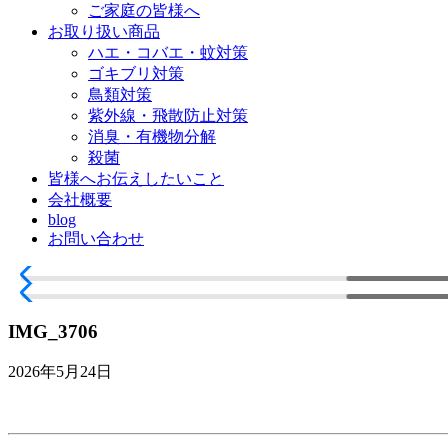
ご家庭の皆様へ
お取り扱い商品
ハエ・コバエ・蚊対策
ゴキブリ対策
鳥類対策
紫外線・飛散防止対策
消臭・有機物分解
殺菌
皆様へお伝えしたいこと
会社概要
blog
お問い合わせ
IMG_3706
2026年5月24日