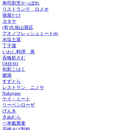
寿司割烹かっぽれ
リストランテ ロメオ
揚屋たけ
ヨタヤ
(有)久保山酒店
アオノフレッシュミート㈱
水塩土菜
丁子屋
いわし料理 善
呑喰処さむ
OHESO
旬彩こはく
郷港
すずとら
レストラン ニノサ
Nakayasu
ケイ・ミート
リーベンローザ
げんき
きぬむら
一本氣蕎麦
高橋そば製粉