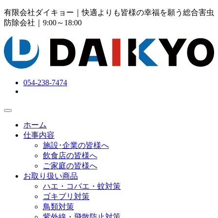
有限会社ダイキョー｜快適よりも皆様の幸福を願う総合害虫
防除会社
｜9:00～18:00
054-238-7474
ホーム
仕事内容
施設･企業の皆様へ
飲食店の皆様へ
ご家庭の皆様へ
お取り扱い商品
ハエ・コバエ・蚊対策
ゴキブリ対策
鳥類対策
紫外線・飛散防止対策