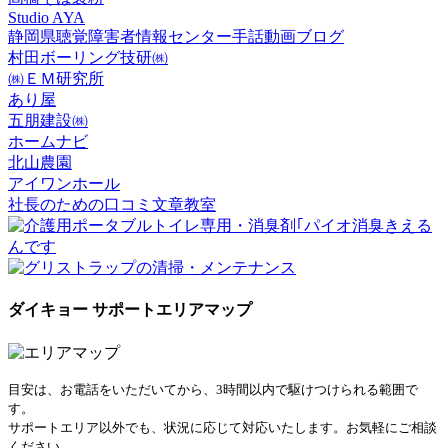
Studio AYA
静岡県聴覚障害者情報センター手話動画ブログ
村田ボーリング技研㈱
㈱ＥＭ研究所
あり屋
五朋建設㈱
ホームナビ
北山農園
アイワンホール
社長のための口コミ文章教室
ダイキョー サポートエリアマップ
目安は、お電話をいただいてから、3時間以内で駆けつけられる範囲で
す。
サポートエリア以外でも、状況に応じて対応いたします。お気軽にご相談
ください。