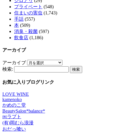
シロアリ
(29)
プライベート
(548)
住まいの害虫
(1,743)
手話
(557)
本
(509)
消臭・殺菌
(597)
飲食店
(1,186)
アーカイブ
アーカイブ
検索:
お気に入りブログリンク
LOVE WINE
kamenoko
かめのこ堂
BeautySalon*balance*
㈱ラプト
(有)岡むら浪漫
おだっ喰い