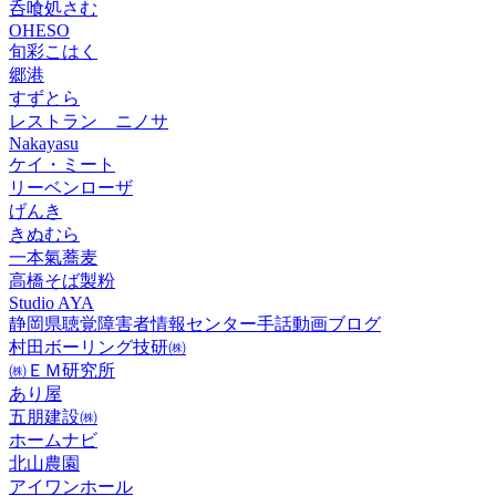
呑喰処さむ
OHESO
旬彩こはく
郷港
すずとら
レストラン ニノサ
Nakayasu
ケイ・ミート
リーベンローザ
げんき
きぬむら
一本氣蕎麦
高橋そば製粉
Studio AYA
静岡県聴覚障害者情報センター手話動画ブログ
村田ボーリング技研㈱
㈱ＥＭ研究所
あり屋
五朋建設㈱
ホームナビ
北山農園
アイワンホール