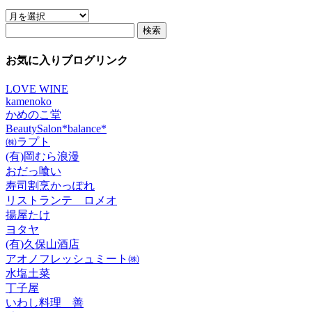
ア
検
ー
索:
カ
イ
お気に入りブログリンク
ブ
LOVE WINE
kamenoko
かめのこ堂
BeautySalon*balance*
㈱ラプト
(有)岡むら浪漫
おだっ喰い
寿司割烹かっぽれ
リストランテ ロメオ
揚屋たけ
ヨタヤ
(有)久保山酒店
アオノフレッシュミート㈱
水塩土菜
丁子屋
いわし料理 善