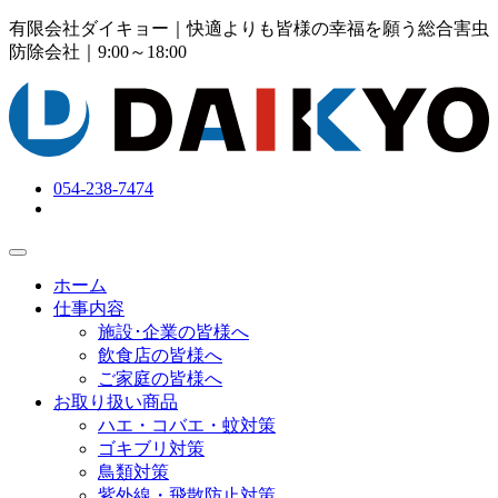
有限会社ダイキョー｜快適よりも皆様の幸福を願う総合害虫
防除会社
｜9:00～18:00
054-238-7474
ホーム
仕事内容
施設･企業の皆様へ
飲食店の皆様へ
ご家庭の皆様へ
お取り扱い商品
ハエ・コバエ・蚊対策
ゴキブリ対策
鳥類対策
紫外線・飛散防止対策