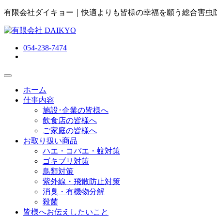
有限会社ダイキョー｜快適よりも皆様の幸福を願う総合害虫
054-238-7474
ホーム
仕事内容
施設･企業の皆様へ
飲食店の皆様へ
ご家庭の皆様へ
お取り扱い商品
ハエ・コバエ・蚊対策
ゴキブリ対策
鳥類対策
紫外線・飛散防止対策
消臭・有機物分解
殺菌
皆様へお伝えしたいこと