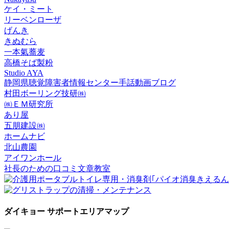
ケイ・ミート
リーベンローザ
げんき
きぬむら
一本氣蕎麦
高橋そば製粉
Studio AYA
静岡県聴覚障害者情報センター手話動画ブログ
村田ボーリング技研㈱
㈱ＥＭ研究所
あり屋
五朋建設㈱
ホームナビ
北山農園
アイワンホール
社長のための口コミ文章教室
ダイキョー サポートエリアマップ