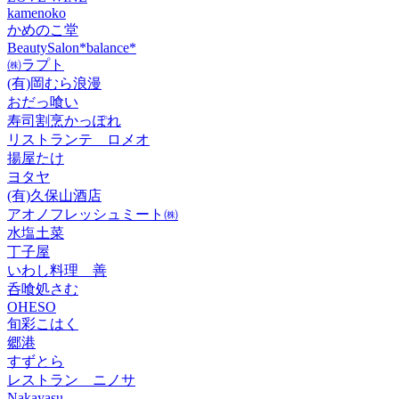
kamenoko
かめのこ堂
BeautySalon*balance*
㈱ラプト
(有)岡むら浪漫
おだっ喰い
寿司割烹かっぽれ
リストランテ ロメオ
揚屋たけ
ヨタヤ
(有)久保山酒店
アオノフレッシュミート㈱
水塩土菜
丁子屋
いわし料理 善
呑喰処さむ
OHESO
旬彩こはく
郷港
すずとら
レストラン ニノサ
Nakayasu