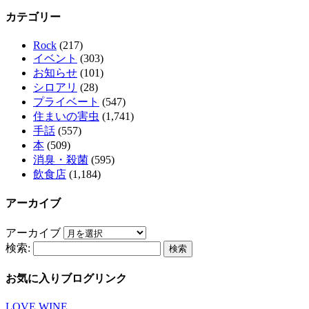
カテゴリー
Rock
(217)
イベント
(303)
お知らせ
(101)
シロアリ
(28)
プライベート
(547)
住まいの害虫
(1,741)
手話
(557)
本
(509)
消臭・殺菌
(595)
飲食店
(1,184)
アーカイブ
アーカイブ
検索:
お気に入りブログリンク
LOVE WINE