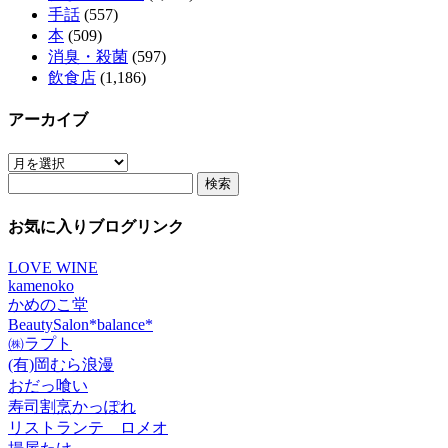
手話
(557)
本
(509)
消臭・殺菌
(597)
飲食店
(1,186)
アーカイブ
ア
検
ー
索:
カ
イ
お気に入りブログリンク
ブ
LOVE WINE
kamenoko
かめのこ堂
BeautySalon*balance*
㈱ラプト
(有)岡むら浪漫
おだっ喰い
寿司割烹かっぽれ
リストランテ ロメオ