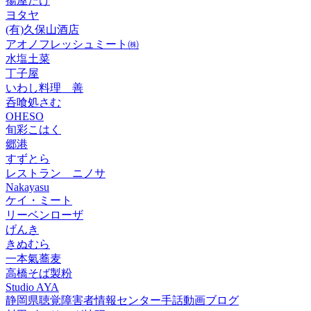
揚屋たけ
ヨタヤ
(有)久保山酒店
アオノフレッシュミート㈱
水塩土菜
丁子屋
いわし料理 善
呑喰処さむ
OHESO
旬彩こはく
郷港
すずとら
レストラン ニノサ
Nakayasu
ケイ・ミート
リーベンローザ
げんき
きぬむら
一本氣蕎麦
高橋そば製粉
Studio AYA
静岡県聴覚障害者情報センター手話動画ブログ