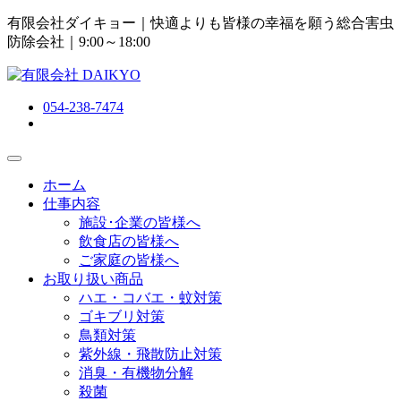
有限会社ダイキョー｜快適よりも皆様の幸福を願う総合害虫
防除会社
｜9:00～18:00
054-238-7474
ホーム
仕事内容
施設･企業の皆様へ
飲食店の皆様へ
ご家庭の皆様へ
お取り扱い商品
ハエ・コバエ・蚊対策
ゴキブリ対策
鳥類対策
紫外線・飛散防止対策
消臭・有機物分解
殺菌